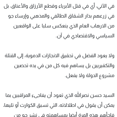
في الآني، أي في قتل الأبرياء وقطع الأرزاق والأعناق، بل
شاهد البرامج
الترددات
في زرعهم بذار الشقاق الطائفي والمذهبي وإرساء جو
من الارهاب العام الذي ينعكس سلبا على الواقعين
عن MTV
وظائف
السياسي والاقتصادي في آن.
الإنـتـاج
تواصل معنا
لاعلاناتكم
شروط الإسـتخدام
سياسة الخصوصية
ولا يعود الفضل في تحقيق الانجازات الدموية، إلى القتلة
والتكفيريين بل يساهم فيه كل من في يده تحصين
مشروع الدولة ولا يفعل.
السيد حسن نصرالله الذي تعود أن يفاجىء المراقبين بما
يمكن أن يقول في اطلالاته، التي تسبق الكوارث أو تليها،
فاجأهم هذه المرة أيضا بمساهمته في نشر جو من