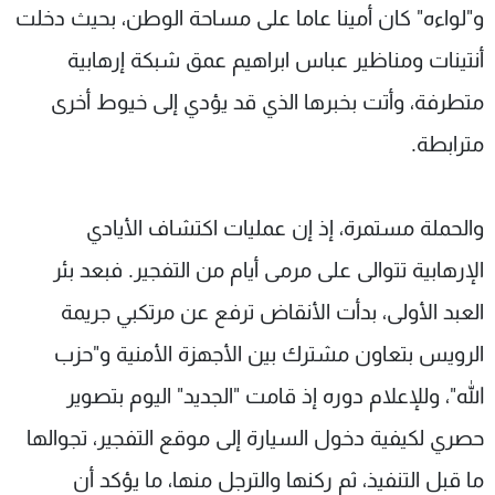
و"لواءه" كان أمينا عاما على مساحة الوطن، بحيث دخلت
أنتينات ومناظير عباس ابراهيم عمق شبكة إرهابية
متطرفة، وأتت بخبرها الذي قد يؤدي إلى خيوط أخرى
مترابطة.
والحملة مستمرة، إذ إن عمليات اكتشاف الأيادي
الإرهابية تتوالى على مرمى أيام من التفجير. فبعد بئر
العبد الأولى، بدأت الأنقاض ترفع عن مرتكبي جريمة
الرويس بتعاون مشترك بين الأجهزة الأمنية و"حزب
الله"، وللإعلام دوره إذ قامت "الجديد" اليوم بتصوير
حصري لكيفية دخول السيارة إلى موقع التفجير، تجوالها
ما قبل التنفيذ، ثم ركنها والترجل منها، ما يؤكد أن