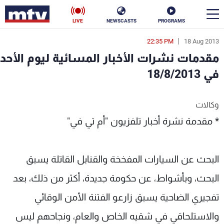
LIVE
NEWSCASTS
PROGRAMS
22:35 PM
18 Aug 2013
en
مقدمات نشرات الأخبار المسائية ليوم الأحد
الأخبار
في 18/8/2013
سياسة
ناس
وكالات
إقتصاد
فن
* مقدمة نشرة أخبار تلفزيون "أم تي في"
منوعات
رياضة
البحث عن السيارات المفخخة والقنابل القاتلة يسبق
كأس العالم
البحث، وبأشواط، عن حكومة جديدة، أكثر من ذلك، بعد
تفجيري الضاحية يسبق زارعو الفتنة الأمن الوقائي
البرامج
والاستلحاقي في شقيه الخاص والعام، ونجاحهم ليس
جدول البرامج