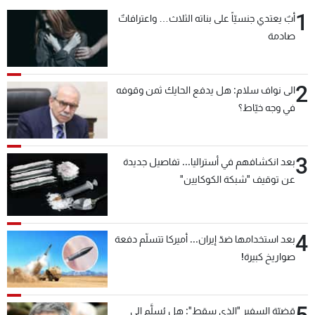
1
أبٌ يعتدي جنسيّاً على بناته الثلاث… واعترافاتٌ
صادمة
2
الى نواف سلام: هل يدفع الحايك ثمن وقوفه
في وجه خيّاط؟
3
بعد انكشافهم في أستراليا... تفاصيل جديدة
عن توقيف "شبكة الكوكايين"
4
بعد استخدامها ضدّ إيران... أميركا تتسلّم دفعة
صواريخ كبيرة!
قضيّة السفير "الذي سقط": هل يُسلَّم إلى