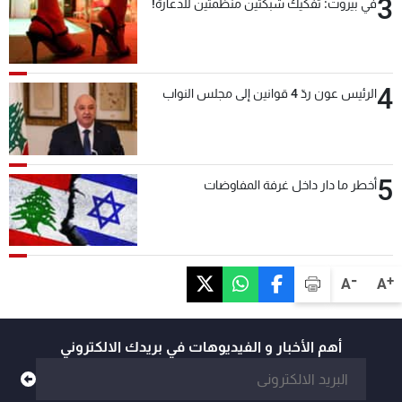
3
في بيروت: تفكيك شبكتين منظّمتين للدعارة!
4
الرئيس عون ردّ 4 قوانين إلى مجلس النواب
5
أخطر ما دار داخل غرفة المفاوضات
-
+
A
A
أهم الأخبار و الفيديوهات في بريدك الالكتروني