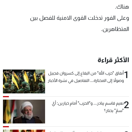
هناك.
شاهد البرامج
الترددات
وعلى الفور تدخلت القوى الامنية للفصل بين
المتظاهرين.
عن MTV
وظائف
الإنـتـاج
تواصل معنا
لاعلاناتكم
شروط الإسـتخدام
سياسة الخصوصية
الأكثر قراءة
1
أنفاق "حزب الله" من البقاع إلى كسروان فجبيل
وصولاً إلى المختارة... التفاصيل في نشرة الأخبار
بعد قليل
2
نعيم قاسم يبادر... و"الحزب" أمام خيارين: أيّ
"سمّ" يختار؟