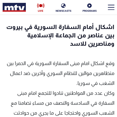
LIVE
NEWSCASTS
PROGRAMS
en
اشكال أمام السفارة السورية في بيروت
الأخبار
بين عناصر من الجماعة الإسلامية
ومناصرين للاسد
سياسة
ناس
إقتصاد
فن
وقع اشكال امام مبنى السفارة السورية في الحمرا بين
منوعات
رياضة
متظاهرين موالين للنظام السوري وآخرين ضد اعمال
الشغب في سوريا.
كأس العالم
وكان عدد من المواطنين تنادوا للتجمع امام مبنى
السفارة في السادسة والنصف من مساء تضامنا مع
البرامج
الشعب السوري واحتجاجا على ما يجري من حوادثث
جدول البرامج