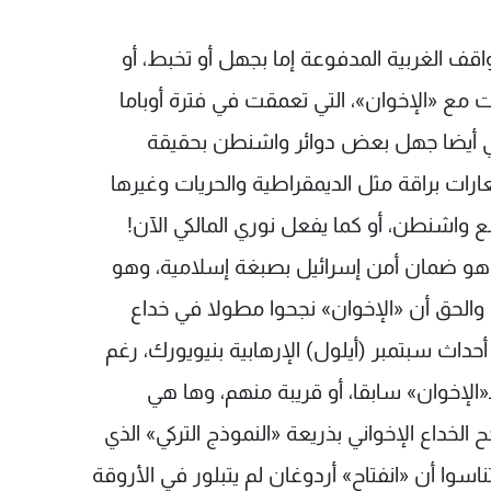
اقف الغربية المدفوعة إما بجهل أو تخبط، أو
 مع «الإخوان»، التي تعمقت في فترة أوباما
واني أيضا جهل بعض دوائر واشنطن بحقيقة
رات براقة مثل الديمقراطية والحريات وغيرها
 واشنطن، أو كما يفعل نوري المالكي الآن!
بع هو ضمان أمن إسرائيل بصبغة إسلامية، وهو
والحق أن «الإخوان» نجحوا مطولا في خداع
اث سبتمبر (أيلول) الإرهابية بنيويورك، رغم
«الإخوان» سابقا، أو قريبة منهم، وها هي
الخداع الإخواني بذريعة «النموذج التركي» الذي
سوا أن «انفتاح» أردوغان لم يتبلور في الأروقة