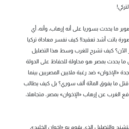
ركي!
وير ما يحدث بسوريا على أنه إرهاب، وأنه، أي
لصورة باتت أشد تعقيدا! كيف نفسر معاداة تركيا
الآن؟ كيف تشرح للغرب وسط هذا التضليل
 ما يحدث بمصر هو محاولة للحفاظ على الدولة
ة «الإخوان» ضد رغبة ملايين المصريين بينما
 قتل ما يفوق المائة ألف سوري؟ بل كيف يطالب
دافع الغرب عن إرهاب «الإخوان» بمصر، متجاهلا،
تشنج والتضليل الذي يقوم به «إخوان الخليج»،