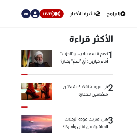
البرامج
نشرة الأخبار
LIVE
en
الأكثر قراءة
1
نعيم قاسم يبادر... و"الحزب"
أمام خيارين: أيّ "سمّ" يختار؟
2
في بيروت: تفكيك شبكتين
منظّمتين للدعارة!
3
هل اقتربت عودة الرحلات
المباشرة بين لبنان وأميركا؟