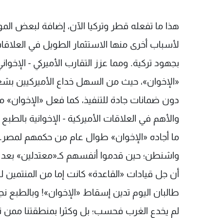
هذا ما تفعله قطر وتركيا الآن، إضافة لبعض المو
لأسباب أخرى منها الاستثمار الطويل في العلاقات
بجهود تركية. ومما عزز التقارب الأميركي - الإخ
«الإخوان»، حيث من السهل خداع الأميركيين بشعا
دون ضمانات جادة للتنفيذ، كما فعل «الإخوان» مع
والأهم في العلاقات الأميركية - الإخوانية بالط
ما أجاده «الإخوان» طوال عام من حكمهم لمصر. 
واشنطن؛ حين قدموا أنفسهم كـ«معتدلين» بعد أحد
أن جل قيادات «القاعدة» كانت إما من المنتمين لـ
طالبان اليوم تدين إسقاط «الإخوان»! وبالطبع نجح 
لم يخدع الغرب فحسب؛ بل وكثرا بمنطقتنا ممن تنا