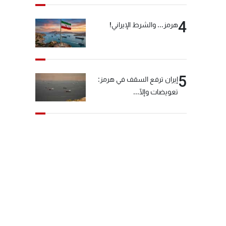
4
هرمز... والشرط الإيراني!
5
إيران ترفع السقف في هرمز:
تعويضات وإلّا...