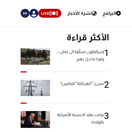
البرامج
نشرة الأخبار
LIVE
en
الأكثر قراءة
1
إسرائيليّون تسلّلوا الى لبنان...
وهذا ما حلّ بهم
2
بشرى "كهربائية" للبنانيين!
3
ترامب يقيّد الجنسية الأميركية
بالولادة