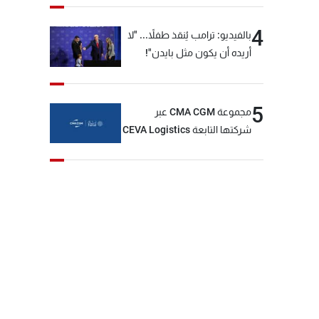
4
بالفيديو: ترامب يُنقذ طفلاً... "لا
أريده أن يكون مثل بايدن"!
5
مجموعة CMA CGM عبر
شركتها التابعة CEVA Logistics
تُنجز الاستحواذ على مجموعة
فتّال