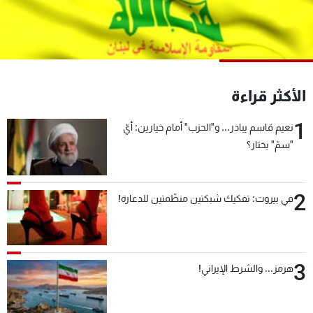
شاهد البرامج
الترددات
عن MTV
وظائف
الأكثر قراءة
الإنـتـاج
تواصل معنا
لاعلاناتكم
شروط الإسـتخدام
1
سياسة الخصوصية
نعيم قاسم يبادر... و"الحزب" أمام خيارين: أيّ
"سمّ" يختار؟
2
في بيروت: تفكيك شبكتين منظّمتين للدعارة!
3
هرمز... والشرط الإيراني!