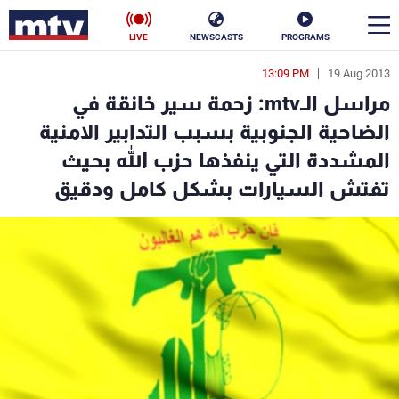
LIVE
NEWSCASTS
PROGRAMS
13:09 PM
19 Aug 2013
en
مراسل الـmtv: زحمة سير خانقة في
الأخبار
الضاحية الجنوبية بسبب التدابير الامنية
المشددة التي ينفذها حزب الله بحيث
سياسة
ناس
تفتش السيارات بشكل كامل ودقيق
إقتصاد
فن
منوعات
رياضة
كأس العالم
البرامج
جدول البرامج