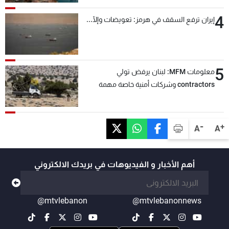
4
إيران ترفع السقف في هرمز: تعويضات وإلّا...
5
معلومات MFM: لبنان يرفض تولي
contractors وشركات أمنية خاصة مهمة
التحقق من نزع سلاح "حزب الله"
-
+
A
A
أهم الأخبار و الفيديوهات في بريدك الالكتروني
@mtvlebanon
@mtvlebanonnews