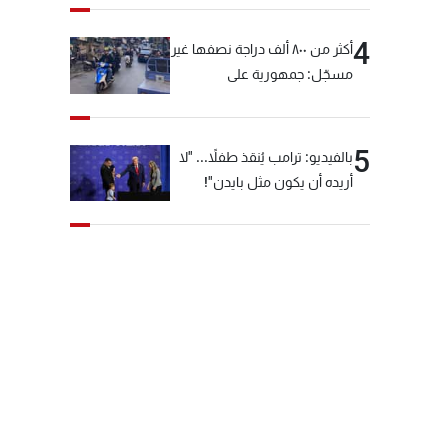
4
أكثر من ٨٠٠ ألف دراجة نصفها غير
مسجّل: جمهورية على
"دولابَين"!
5
بالفيديو: ترامب يُنقذ طفلاً... "لا
أريده أن يكون مثل بايدن"!