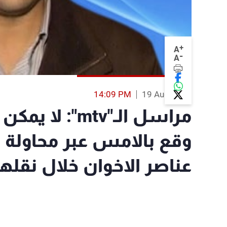
+
A
-
A
14:09 PM
19 Aug 2013
مراسل الـ"mtv
عناصر الاخوان خلال نقله