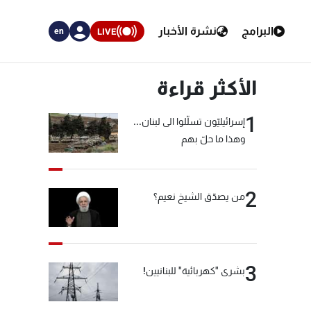
البرامج
نشرة الأخبار
LIVE
en
الأكثر قراءة
1
إسرائيليّون تسلّلوا الى لبنان...
وهذا ما حلّ بهم
2
من يصدّق الشيخ نعيم؟
3
بشرى "كهربائية" للبنانيين!