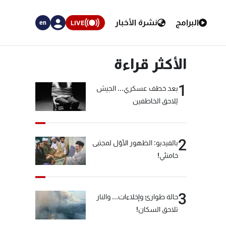
البرامج
نشرة الأخبار
LIVE
en
الأكثر قراءة
1
بعد خطف عسكري... الجيش
يُلاحق الخاطفين
2
بالفيديو: الظهور الأوّل لمجتبى
خامنئي!
3
حالة طوارئ وإخلاءات... والنار
تلاحق السكان!