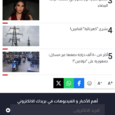
3
البيضاء
4
بشرى "كهربائية" للبنانيين!
5
أكثر من ٨٠٠ ألف دراجة نصفها غير مسجّل:
جمهورية على "دولابَين"!
-
+
A
A
أهم الأخبار و الفيديوهات في بريدك الالكتروني