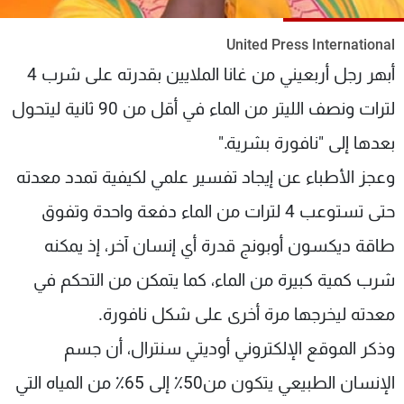
شاهد البرامج
الترددات
United Press International
أبهر رجل أربعيني من غانا الملايين بقدرته على شرب 4
عن MTV
وظائف
لترات ونصف الليتر من الماء في أقل من 90 ثانية ليتحول
الإنـتـاج
تواصل معنا
بعدها إلى "نافورة بشرية."
لاعلاناتكم
شروط الإسـتخدام
سياسة الخصوصية
وعجز الأطباء عن إيجاد تفسير علمي لكيفية تمدد معدته
حتى تستوعب 4 لترات من الماء دفعة واحدة وتفوق
طاقة ديكسون أوبونج قدرة أي إنسان آخر، إذ يمكنه
شرب كمية كبيرة من الماء، كما يتمكن من التحكم في
معدته ليخرجها مرة أخرى على شكل نافورة.
وذكر الموقع الإلكتروني أوديتي سنترال، أن جسم
الإنسان الطبيعي يتكون من50٪ إلى 65٪ من المياه التي