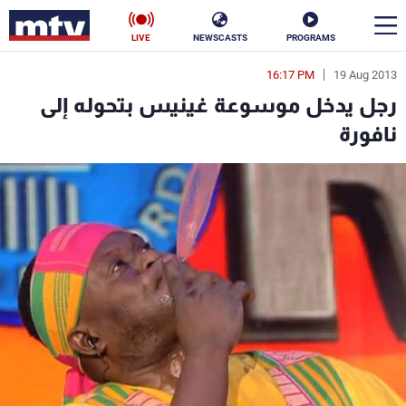
LIVE
NEWSCASTS
PROGRAMS
16:17 PM
19 Aug 2013
en
رجل يدخل موسوعة غينيس بتحوله إلى
الأخبار
نافورة
سياسة
ناس
إقتصاد
فن
منوعات
رياضة
كأس العالم
البرامج
جدول البرامج