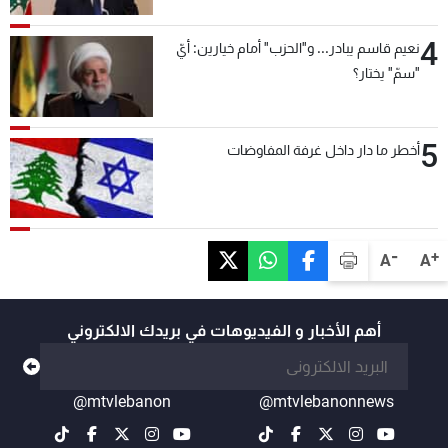
4
نعيم قاسم يبادر... و"الحزب" أمام خيارين: أيّ
"سمّ" يختار؟
5
أخطر ما دار داخل غرفة المفاوضات
-
+
A
A
أهم الأخبار و الفيديوهات في بريدك الالكتروني
@mtvlebanon
@mtvlebanonnews