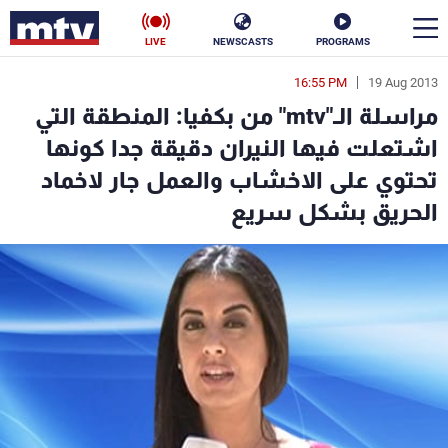
LIVE
NEWSCASTS
PROGRAMS
16:55 PM
19 Aug 2013
en
مراسلة الـ"mtv" من بكفيا: المنطقة التي
الأخبار
اشتعلت فيها النيران دقيقة جدا كونها
تحتوي على الاخشاب والعمل جار لاخماد
سياسة
ناس
الحريق بشكل سريع
إقتصاد
فن
منوعات
رياضة
كأس العالم
البرامج
جدول البرامج