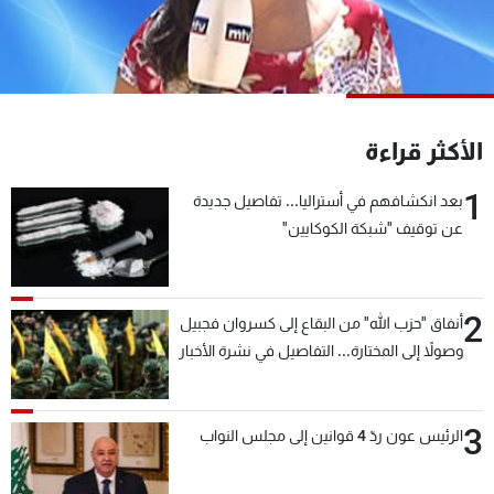
شاهد البرامج
الترددات
عن MTV
وظائف
الأكثر قراءة
الإنـتـاج
تواصل معنا
لاعلاناتكم
شروط الإسـتخدام
1
سياسة الخصوصية
بعد انكشافهم في أستراليا... تفاصيل جديدة
عن توقيف "شبكة الكوكايين"
2
أنفاق "حزب الله" من البقاع إلى كسروان فجبيل
وصولاً إلى المختارة... التفاصيل في نشرة الأخبار
بعد قليل
3
الرئيس عون ردّ 4 قوانين إلى مجلس النواب