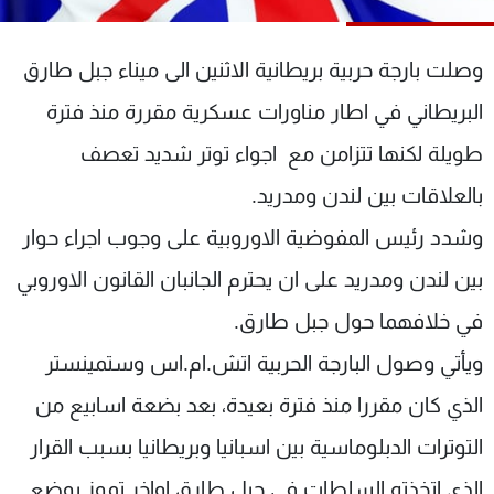
شاهد البرامج
الترددات
وصلت بارجة حربية بريطانية الاثنين الى ميناء جبل طارق
البريطاني في اطار مناورات عسكرية مقررة منذ فترة
عن MTV
وظائف
الإنـتـاج
تواصل معنا
طويلة لكنها تتزامن مع اجواء توتر شديد تعصف
لاعلاناتكم
شروط الإسـتخدام
بالعلاقات بين لندن ومدريد.
سياسة الخصوصية
وشدد رئيس المفوضية الاوروبية على وجوب اجراء حوار
بين لندن ومدريد على ان يحترم الجانبان القانون الاوروبي
في خلافهما حول جبل طارق.
ويأتي وصول البارجة الحربية اتش.ام.اس وستمينستر
الذي كان مقررا منذ فترة بعيدة، بعد بضعة اسابيع من
التوترات الدبلوماسية بين اسبانيا وبريطانيا بسبب القرار
الذي اتخذته السلطات في جبل طارق اواخر تموز بوضع