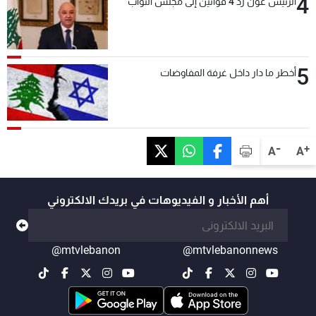
4
الرئيس عون ردّ 4 قوانين إلى مجلس النواب
5
أخطر ما دار داخل غرفة المفاوضات
-
+
A
A
أهم الأخبار و الفيديوهات في بريدك الالكتروني
@mtvlebanon
@mtvlebanonnews