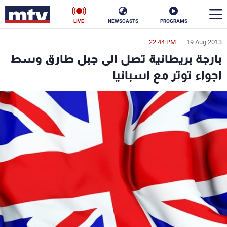
LIVE
NEWSCASTS
PROGRAMS
22:44 PM
19 Aug 2013
en
بارجة بريطانية تصل الى جبل طارق وسط
الأخبار
اجواء توتر مع اسبانيا
سياسة
ناس
إقتصاد
فن
منوعات
رياضة
كأس العالم
البرامج
جدول البرامج