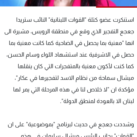
شاهد البرامج
الترددات
استنكرت عضو كتلة "القوات اللبنانية" النائب ستريدا
جعجع التفجير الذي وقع في منطقة الرويس، مشيرة الى
عن MTV
وظائف
الإنـتـاج
تواصل معنا
انها "معنية بما يحصل في الضاحية كما كانت معنية بما
لاعلاناتكم
شروط الإسـتخدام
حصل في الاشرفية عند استشهاد اللواء وسام الحسن،
سياسة الخصوصية
كما كنت لأكون معنية بالمتفجرات التي كان ينقلها
ميشال سماحة من نظام الاسد لتفجيرها في عكار"،
مؤكدة ان "لا خلاص لنا في هذه المرحلة التي يمر لها
لبنان الا بالعودة لمنطق الدولة".
وشددت جعجع في حديث لبرنامج "بموضوعية" على ان
"القوات" بجانب الرئيس ميشال سليمان في هذه