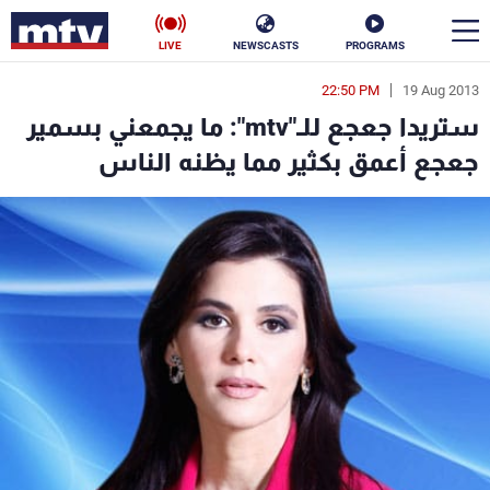
LIVE
NEWSCASTS
PROGRAMS
22:50 PM
19 Aug 2013
en
ستريدا جعجع للـ"mtv": ما يجمعني بسمير
الأخبار
جعجع أعمق بكثير مما يظنه الناس
سياسة
ناس
إقتصاد
فن
منوعات
رياضة
كأس العالم
البرامج
جدول البرامج