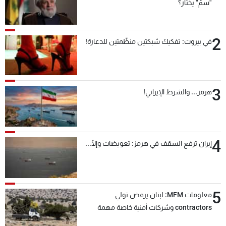
"سمّ" يختار؟
2
في بيروت: تفكيك شبكتين منظّمتين للدعارة!
3
هرمز... والشرط الإيراني!
4
إيران ترفع السقف في هرمز: تعويضات وإلّا...
5
معلومات MFM: لبنان يرفض تولي
contractors وشركات أمنية خاصة مهمة
التحقق من نزع سلاح "حزب الله"