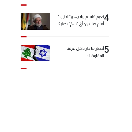
4
نعيم قاسم يبادر... و"الحزب"
أمام خيارين: أيّ "سمّ" يختار؟
5
أخطر ما دار داخل غرفة
المفاوضات