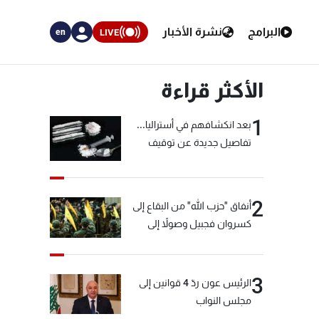
البرامج
نشرة الأخبار
LIVE
en
الأكثر قراءة
1
بعد انكشافهم في أستراليا...
تفاصيل جديدة عن توقيف
"شبكة الكوكايين"
2
أنفاق "حزب الله" من البقاع إلى
كسروان فجبيل وصولاً إلى
المختارة... التفاصيل في نشرة
الأخبار بعد قليل
3
الرئيس عون ردّ 4 قوانين إلى
مجلس النواب