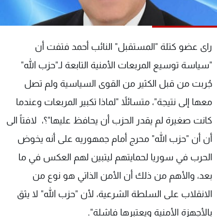
شاهد البرامج
الترددات
راى عضو كتلة "المستقبل" النائب أحمد فتفت أن
عن MTV
وظائف
"سياسة توسيع المربعات الأمنية التابعة لـ"حزب الله"
الإنـتـاج
تواصل معنا
لاعلاناتكم
شروط الإسـتخدام
جُربت من قبل الكثير من القوى السياسية ولم تصل
سياسة الخصوصية
معها إلى نتيجة"، متسائلاً "لماذا تكبير المربعات وعندما
كانت صغيرة لم يقدر الحزب أن يحافظ عليها"؟، لافتاً الى
أن أن "حزب الله" محرج أمام جمهوريه على أنه يخوض
الحرب في سوريا لحمايتهم ليتبين لهم العكس في ما
بعد، والأهم من ذلك أن الأمن الذاتي هو نوع من
الانقلاب على السلطة الشرعية، لأن "حزب الله" لا يثق
بالأجهزة الأمنية ويعتبرها فاشلة".