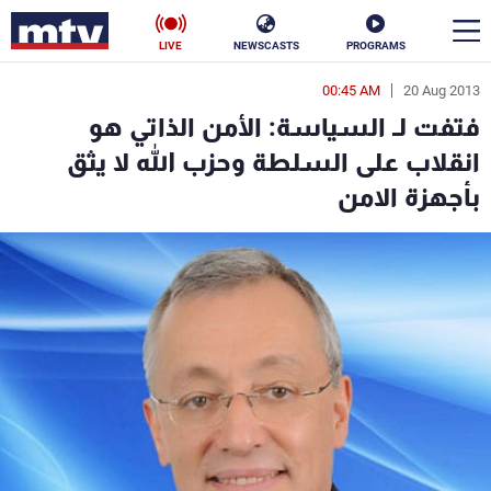
LIVE
NEWSCASTS
PROGRAMS
00:45 AM
20 Aug 2013
en
فتفت لـ السياسة: الأمن الذاتي هو
الأخبار
انقلاب على السلطة وحزب الله لا يثق
بأجهزة الامن
سياسة
ناس
إقتصاد
فن
منوعات
رياضة
كأس العالم
البرامج
جدول البرامج