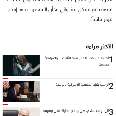
القصف تتم بشكلٍ عشوائي وكأن المقصود منها إبقاء
التوتر قائماً".
الأكثر قراءة
1
أبٌ يعتدي جنسيّاً على بناته الثلاث… واعترافاتٌ
صادمة
2
ترامب يقيّد الجنسية الأميركية بالولادة
3
الى نواف سلام: هل يدفع الحايك ثمن وقوفه