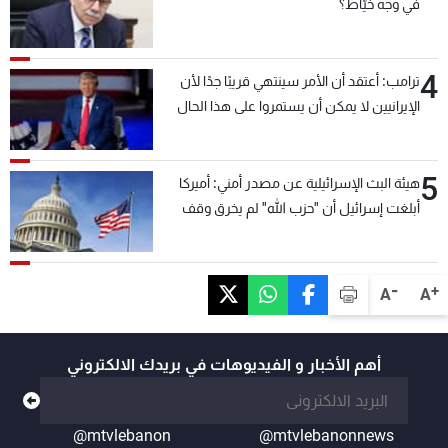
في وجه خيّاط؟
4
ترامب: أعتقد أن الأمر سينتهي قريبًا جدًا لأن
الإيرانيين لا يمكن أن يستمروا على هذا الحال
5
هيئة البث الإسرائيلية عن مصدر أمني: أميركا
أبلغت إسرائيل أن "حزب الله" لم يخرق وقف
إطلاق النار أمس في مجدل زون وطلبت منها
عدم التصعيد خشية أن يؤثر ذلك على مفاوضات
روما
-
+
A
A
أهم الأخبار و الفيديوهات في بريدك الالكتروني
@mtvlebanon
@mtvlebanonnews