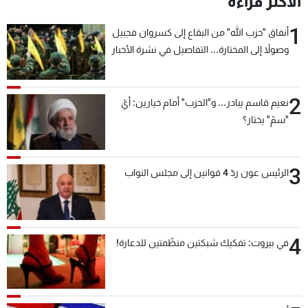
الأكثر قراءة
1
أنفاق "حزب الله" من البقاع إلى كسروان فجبيل
وصولاً إلى المختارة... التفاصيل في نشرة الأخبار
بعد قليل
2
نعيم قاسم يبادر... و"الحزب" أمام خيارين: أيّ
"سمّ" يختار؟
3
الرئيس عون ردّ 4 قوانين إلى مجلس النواب
4
في بيروت: تفكيك شبكتين منظّمتين للدعارة!