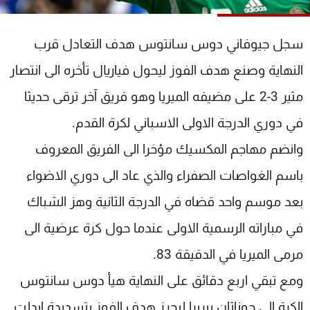
شاهد البرامج
الترددات
سجل جيوفاني دوس سانتوس هدف التعادل قرب
النهاية وصنع هدف الفوز ليحول فياريال تأخره الى انتصار
عن MTV
وظائف
الإنـتـاج
تواصل معنا
مثير 3-2 على مضيفه الميريا وهو فريق آخر ترقى حديثا
لاعلاناتكم
شروط الإسـتخدام
في دوري الدرجة الاولى الاسباني لكرة القدم.
سياسة الخصوصية
وانضم مهاجم المكسيك مؤخرا الى الفريق المعروف
باسم الغواصات الصفراء والذي عاد الى دوري الاضواء
بعد موسم واحد قضاه في الدرجة الثانية وهز الشباك
في مباراته الرسمية الاولى عندما حول كرة عرضية الى
مرمى الميريا في الدقيقة 83.
ومع تبقي اربع دقائق على النهاية هيأ دوس سانتوس
الكرة الى جوناثان بيريرا ليحرز هدف الفوز بتسديدة ابدلت