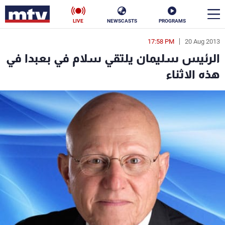
LIVE
NEWSCASTS
PROGRAMS
17:58 PM
20 Aug 2013
en
الرئيس سليمان يلتقي سلام في بعبدا في
الأخبار
هذه الاثناء
سياسة
ناس
إقتصاد
فن
منوعات
رياضة
كأس العالم
البرامج
جدول البرامج