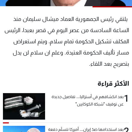
شاهد البرامج
الترددات
يلتقي رئيس الجمهورية العماد ميشال سليمان منذ
الساعة السادسة من عصر اليوم في قصر بعبدا، الرئيس
عن MTV
وظائف
الإنـتـاج
تواصل معنا
المكلف تشكيل الحكومة تمام سلام، ويتم استعراض
لاعلاناتكم
شروط الإسـتخدام
مسار تأليف الحكومة العتيدة. وعلم ان سلام لن يدل
سياسة الخصوصية
بتصريح بعد اللقاء.
الأكثر قراءة
1
بعد انكشافهم في أستراليا... تفاصيل جديدة
عن توقيف "شبكة الكوكايين"
2
بعد استخدامها ضدّ إيران... أميركا تتسلّم دفعة