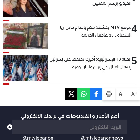
الفيديو برسم المعنيين
4
موقع MTV يكشف: حكم بإعدام قاتل ريا
الشدياق… وتفاصيل الجريمة
5
القناة 13 الإسرائيليّة: أميركا تضغط على إسرائيل
لإنهاء القتال في إيران ولبنان وغزة
-
+
A
A
أهم الأخبار و الفيديوهات في بريدك الالكتروني
@mtvlebanon
@mtvlebanonnews