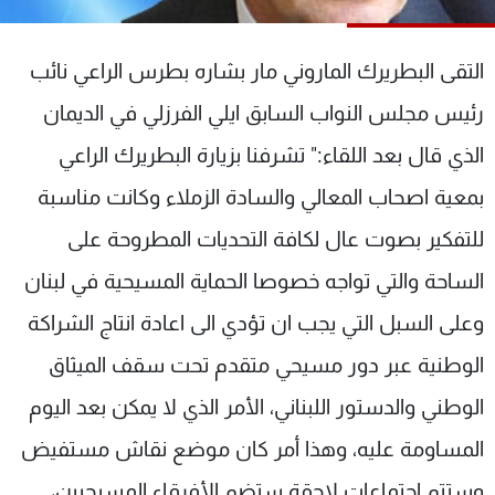
شاهد البرامج
الترددات
التقى البطريرك الماروني مار بشاره بطرس الراعي نائب
رئيس مجلس النواب السابق ايلي الفرزلي في الديمان
عن MTV
وظائف
الإنـتـاج
تواصل معنا
الذي قال بعد اللقاء:" تشرفنا بزيارة البطريرك الراعي
لاعلاناتكم
شروط الإسـتخدام
بمعية اصحاب المعالي والسادة الزملاء وكانت مناسبة
سياسة الخصوصية
للتفكير بصوت عال لكافة التحديات المطروحة على
الساحة والتي تواجه خصوصا الحماية المسيحية في لبنان
وعلى السبل التي يجب ان تؤدي الى اعادة انتاج الشراكة
الوطنية عبر دور مسيحي متقدم تحت سقف الميثاق
الوطني والدستور اللبناني، الأمر الذي لا يمكن بعد اليوم
المساومة عليه، وهذا أمر كان موضع نقاش مستفيض
وستتم اجتماعات لاحقة ستضم الأفرقاء المسيحيين،