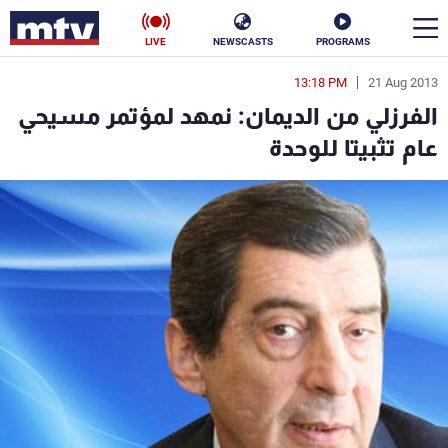
LIVE
NEWSCASTS
PROGRAMS
13:18 PM
21 Aug 2013
en
الفرزلي من الديمان: نمهد لمؤتمر مسيحي
الأخبار
عام تثبيتا للوحدة
سياسة
ناس
إقتصاد
فن
منوعات
رياضة
كأس العالم
البرامج
جدول البرامج