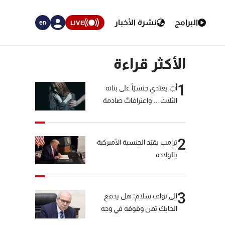
البرامج
نشرة الأخبار
LIVE
en
الأكثر قراءة
1
أبٌ يعتدي جنسيّاً على بناته
الثلاث… واعترافاتٌ صادمة
2
ترامب يقيّد الجنسية الأميركية
بالولادة
3
الى نواف سلام: هل يدفع
الحايك ثمن وقوفه في وجه
خيّاط؟