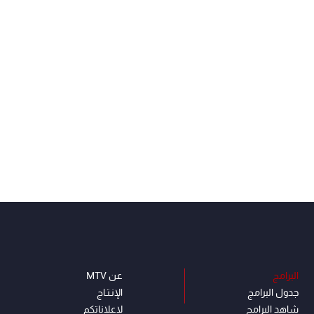
البرامج
عن MTV
جدول البرامج
الإنـتـاج
شاهد البرامج
لاعلاناتكم