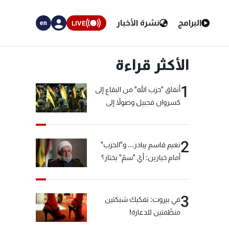
البرامج
نشرة الأخبار
LIVE
en
الأكثر قراءة
1
أنفاق "حزب الله" من البقاع إلى
كسروان فجبيل وصولاً إلى
المختارة... التفاصيل في نشرة
الأخبار بعد قليل
2
نعيم قاسم يبادر... و"الحزب"
أمام خيارين: أيّ "سمّ" يختار؟
3
في بيروت: تفكيك شبكتين
منظّمتين للدعارة!