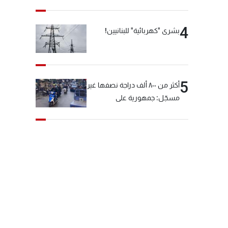
4
بشرى "كهربائية" للبنانيين!
5
أكثر من ٨٠٠ ألف دراجة نصفها غير
مسجّل: جمهورية على
"دولابَين"!