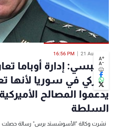
16:56 PM
21 Aug 2013
+
A
-
ديمبسي: إدارة أوباما ت
A
أميركي في سوريا لأنها تع
يدعموا المصالح الأميركية
السلطة
نشرت وكالة "الأسوشستد برس" رسالة حصلت عليه