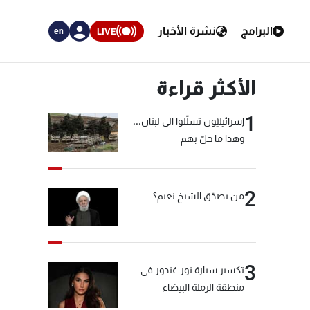
البرامج
نشرة الأخبار
LIVE
en
الأكثر قراءة
1
إسرائيليّون تسلّلوا الى لبنان...
وهذا ما حلّ بهم
2
من يصدّق الشيخ نعيم؟
3
تكسير سيارة نور غندور في
منطقة الرملة البيضاء