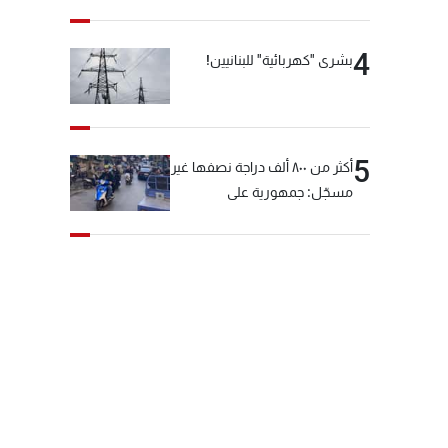
4
بشرى "كهربائية" للبنانيين!
5
أكثر من ٨٠٠ ألف دراجة نصفها غير
مسجّل: جمهورية على
"دولابَين"!