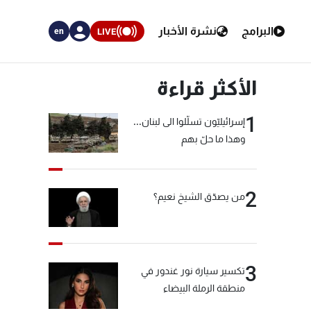
البرامج
نشرة الأخبار
LIVE
en
الأكثر قراءة
1
إسرائيليّون تسلّلوا الى لبنان...
وهذا ما حلّ بهم
2
من يصدّق الشيخ نعيم؟
3
تكسير سيارة نور غندور في
منطقة الرملة البيضاء