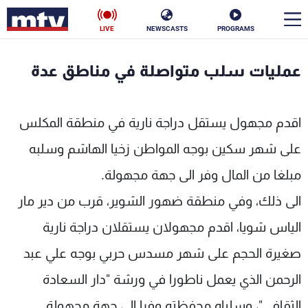
LIVE
NEWSCASTS
PROGRAMS
en
عمليات سلب متواصلة في مناطق عدة
الأخبار
اقدم مجهول يستقل دراجة نارية في منطقة المكلس
سياسة
ناس
على شهر سكين بوجه المواطن زخيا الهاشم وسلبه
إقتصاد
فن
مبلغا من المال وفر الى جهة مجهولة.
منوعات
رياضة
الى ذلك، وفي منطقة ضهور الشوير، قرب من دير مار
كأس العالم
الياس شويا، اقدم مجهولان يستقلان دراجة نارية
صغيرة الحجم على شهر مسدس حربي بوجه علي عبد
الرحمن الذي يعمل ناطورا في ورشة "دار السعادة
البرامج
جدول البرامج
الثقافي"، وسلباه محفظته وفرا الى جهة مجهولة.