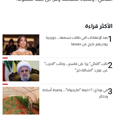
شاهد البرامج
الترددات
الأكثر قراءة
عن MTV
وظائف
الإنـتـاج
تواصل معنا
1
بعد الإنتقادات التي طالت جسمها... جورجينا
لاعلاناتكم
شروط الإسـتخدام
رودريغيز تخرج عن صمتها
سياسة الخصوصية
2
نائب "الثنائي" يردّ على قاسم... ونائب "الحزب"
عن عون: "انشالله خير"
3
في بوداي: ١٦ خيمة "ماريجوانا"... وضبط أسلحة
وذخائر