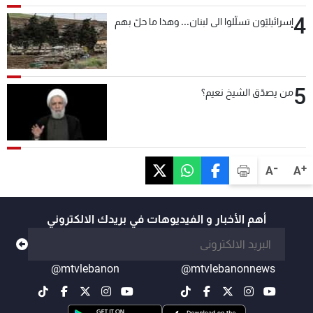
4
إسرائيليّون تسلّلوا الى لبنان... وهذا ما حلّ بهم
5
من يصدّق الشيخ نعيم؟
-
+
A
A
أهم الأخبار و الفيديوهات في بريدك الالكتروني
@mtvlebanon
@mtvlebanonnews