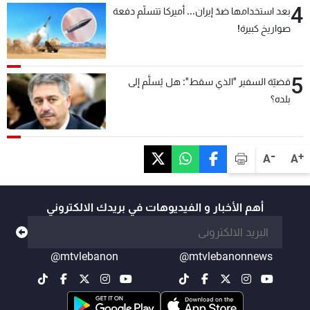
4
بعد استخدامها ضدّ إيران... أميركا تتسلّم دفعة
صواريخ كبيرة!
5
قضيّة السفير "الذي سقط": هل يُسلَّم إلى
بلده؟
-
+
A
A
أهم الأخبار و الفيديوهات في بريدك الالكتروني
@mtvlebanon
@mtvlebanonnews