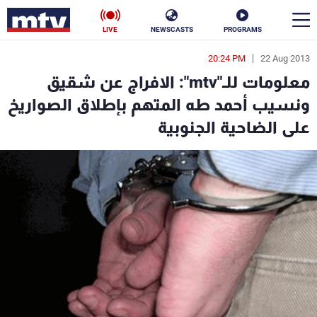
LIVE
NEWSCASTS
PROGRAMS
20:24 PM
22 Aug 2013
en
معلومات للـ"mtv": الافراج عن شقيق
الأخبار
ونسيب أحمد طه المتهم بإطلاق الصواريخ
على الضاحية الجنوبية
سياسة
ناس
إقتصاد
فن
منوعات
رياضة
كأس العالم
البرامج
جدول البرامج