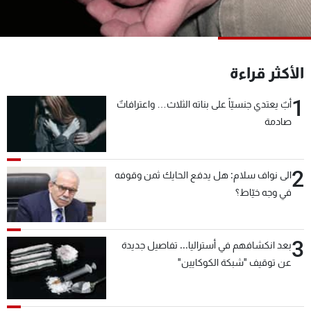
شاهد البرامج
الترددات
الأكثر قراءة
عن MTV
وظائف
الإنـتـاج
تواصل معنا
1
أبٌ يعتدي جنسيّاً على بناته الثلاث… واعترافاتٌ
لاعلاناتكم
شروط الإسـتخدام
صادمة
سياسة الخصوصية
2
الى نواف سلام: هل يدفع الحايك ثمن وقوفه
في وجه خيّاط؟
3
بعد انكشافهم في أستراليا... تفاصيل جديدة
عن توقيف "شبكة الكوكايين"