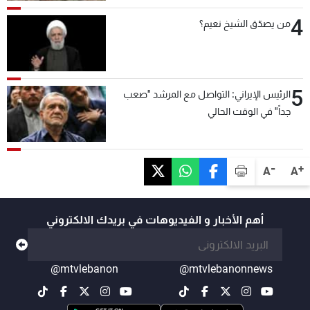
4
من يصدّق الشيخ نعيم؟
5
الرئيس الإيراني: التواصل مع المرشد "صعب
جداً" في الوقت الحالي
-
+
A
A
أهم الأخبار و الفيديوهات في بريدك الالكتروني
@mtvlebanon
@mtvlebanonnews