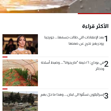
شاهد البرامج
الترددات
الأكثر قراءة
عن MTV
وظائف
الإنـتـاج
تواصل معنا
1
بعد الإنتقادات التي طالت جسمها... جورجينا
لاعلاناتكم
شروط الإسـتخدام
رودريغيز تخرج عن صمتها
سياسة الخصوصية
2
في بوداي: ١٦ خيمة "ماريجوانا"... وضبط أسلحة
وذخائر
3
إسرائيليّون تسلّلوا الى لبنان... وهذا ما حلّ بهم