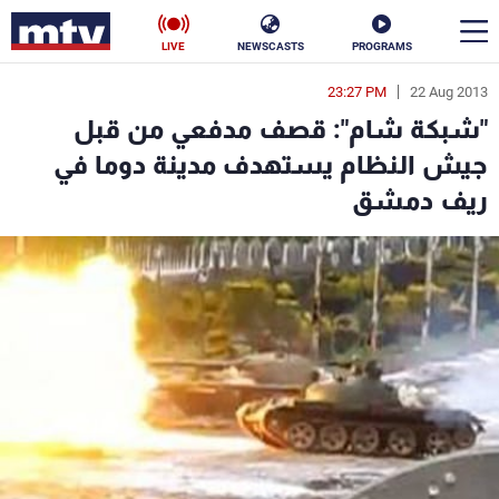
LIVE
NEWSCASTS
PROGRAMS
23:27 PM
22 Aug 2013
en
"شبكة شام": قصف مدفعي من قبل
الأخبار
جيش النظام يستهدف مدينة دوما في
ريف دمشق
سياسة
ناس
إقتصاد
فن
منوعات
رياضة
كأس العالم
البرامج
جدول البرامج