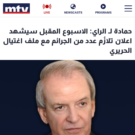
LIVE
NEWSCASTS
PROGRAMS
en
حمادة لـ الراي: الاسبوع المقبل سيشهد
الأخبار
اعلان تلازُم عدد من الجرائم مع ملف اغتيال
الحريري
سياسة
ناس
إقتصاد
فن
منوعات
رياضة
كأس العالم
البرامج
جدول البرامج