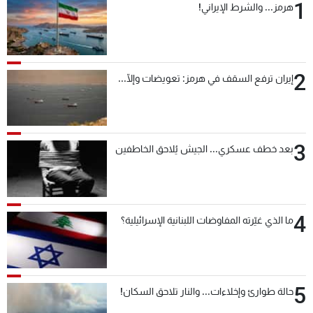
1
هرمز... والشرط الإيراني!
2
إيران ترفع السقف في هرمز: تعويضات وإلّا...
3
بعد خطف عسكري... الجيش يُلاحق الخاطفين
4
ما الذي غيّرته المفاوضات اللبنانية الإسرائيلية؟
5
حالة طوارئ وإخلاءات... والنار تلاحق السكان!