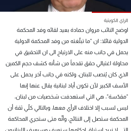
شاهد البرامج
الترددات
الراي الكويتية
اوضح النائب مروان حمادة بعيد لقائه وفد المحكمة
عن MTV
وظائف
الإنـتـاج
تواصل معنا
الدولية قائلا: ان "ما تبلّغته من وفد المحكمة الدولية
لاعلاناتكم
شروط الإسـتخدام
يحمل في جانب منه على الارتياح الى ان التحقيق في
سياسة الخصوصية
محاولة اغتيالي حقق تقدماً من شأنه كشف حجم الكمين
الذي كان يُنصب للبنان، ولكنه في جانب آخر يحمل على
الأسف الكبير لأن تكون أياد لبنانية يقال عنها إنها
"مقدّسة"، هي التي استهدفت شخصيات من لبنان،
ليس لسبب إلا اختلاف الرأي معها، وبالتالي كلّي ثقة أن
المحكمة ستصل إلى النتائج، وأنّه متى ستجري المحاكمة
التي لا نريد استباق احكامها سنعرف وسيعرف اللبنانيون