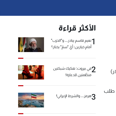
الأكثر قراءة
1
نعيم قاسم يبادر... و"الحزب"
أمام خيارين: أيّ "سمّ" يختار؟
2
في بيروت: تفكيك شبكتين
(144،5 مليون دولار)
منظّمتين للدعارة!
ة بناء على طلب
3
هرمز... والشرط الإيراني!