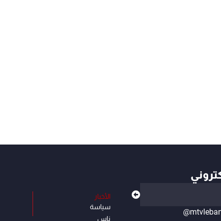
كتروني
الأخبار
سياسة
@mtvleba
ناس