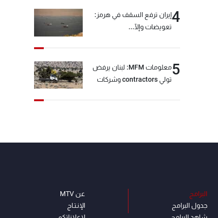
4
إيران ترفع السقف في هرمز:
تعويضات وإلّا...
5
معلومات MFM: لبنان يرفض
تولي contractors وشركات
أمنية خاصة مهمة التحقق من
نزع سلاح "حزب الله"
البرامج
عن MTV
جدول البرامج
الإنـتـاج
شاهد البرامج
لاعلاناتكم