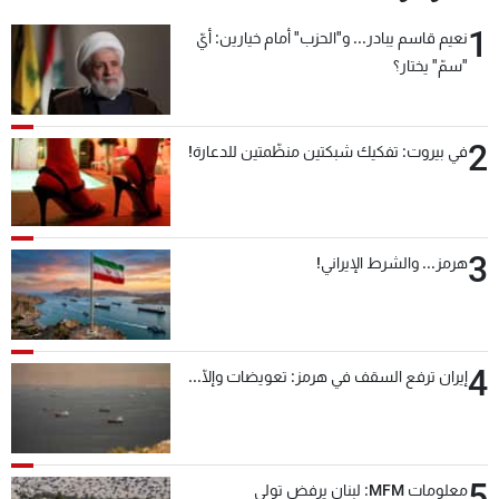
1
نعيم قاسم يبادر... و"الحزب" أمام خيارين: أيّ
"سمّ" يختار؟
2
في بيروت: تفكيك شبكتين منظّمتين للدعارة!
3
هرمز... والشرط الإيراني!
4
إيران ترفع السقف في هرمز: تعويضات وإلّا...
5
معلومات MFM: لبنان يرفض تولي