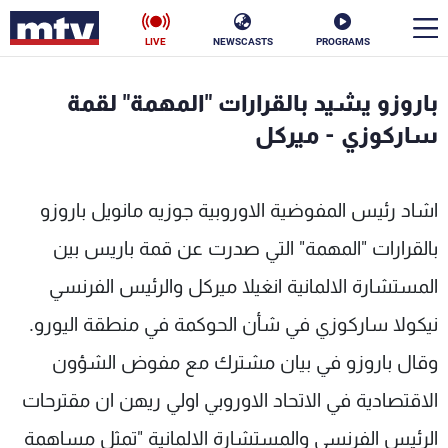
LIVE
NEWSCASTS
PROGRAMS
en
باروزو يشيد بالقرارات "المهمة" لقمة
الأخبار
ساركوزي - ميركل
سياسة
ناس
اشاد رئيس المفوضية الاوروبية جوزيه مانويل باروزو
إقتصاد
فن
بالقرارات "المهمة" التي صدرت عن قمة باريس بين
منوعات
رياضة
المستشارة الالمانية انغيلا ميركل والرئيس الفرنسي
كأس العالم
نيكولا ساركوزي في شأن الحوكمة في منطقة اليورو.
وقال باروزو في بيان مشترك مع مفوض الشؤون
الاقتصادية في الاتحاد الاوروبي اولي ريهن ان مقترحات
البرامج
الرئيس الفرنسي والمستشارة الالمانية "تمثل مساهمة
جدول البرامج