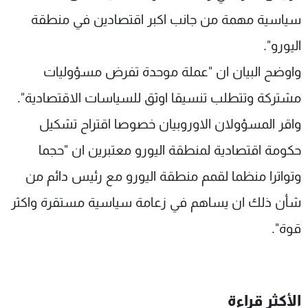
شاهد البرامج
سياسية مهمة من جانب اكبر اقتصادين في منطقة
الترددات
اليورو".
واوضح البيان ان "عملة موحدة تفرض مسؤوليات
عن MTV
وظائف
الإنـتـاج
تواصل معنا
مشتركة وتتطلب تنسيقا اوثق للسياسات الاقتصادية".
لاعلاناتكم
شروط الإسـتخدام
سياسة الخصوصية
واقر المسؤولان الاوروبيان خصوصا اقتراح تشكيل
حكومة اقتصادية لمنطقة اليورو معتبرين ان "حجما
وتواترا منظما لقمم منطقة اليورو مع رئيس دائم من
شأن ذلك ان يساهم في زعامة سياسية مستقرة واكثر
قوة".
الأكثر قراءة