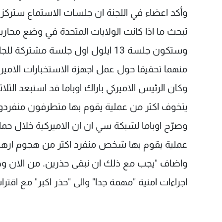
وأكد اعضاء في اللجنة ان جلسات الاستماع سترك
تبحث ما اذا كانت الولايات المتحدة في وضع محارب
وستكون جلسة 13 ايلول اول جلسة مش
منهما تحقيقا حول عمل اجهزة الاستخبارات الاميرك
يتخوف اكثر من عملية يقوم بها متطرفون منفردو
وصرّح اوباما لشبكة سي ان ان الاميركية خلال حملة 
عملية يقوم بها شخص منفرد اكثر من هجوم ارهاب
واضاف "يجب مع ذلك ان نبقى حذرين. من الان وصاعد
اجراءات امنية "مهمة جدا" والى "حذر اكبر" مع اقتراب الذ