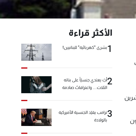
الأكثر قراءة
1
بشرى "كهربائية" للبنانيين!
2
أبٌ يعتدي جنسيّاً على بناته
الثلاث… واعترافاتٌ صادمة
شرين
3
ترامب يقيّد الجنسية الأميركية
ويورك ستكون
بالولادة