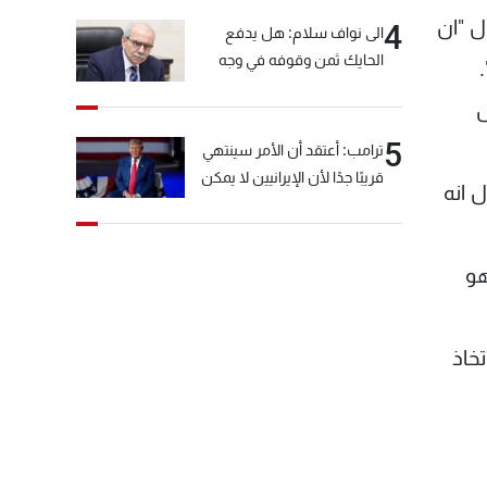
ل "ان
4
الى نواف سلام: هل يدفع
الحايك ثمن وقوفه في وجه
خيّاط؟
ل
5
ترامب: أعتقد أن الأمر سينتهي
قريبًا جدًا لأن الإيرانيين لا يمكن
كبيرا مثل اعتداءات 11 ايلول 2001 لكنه قال انه
أن يستمروا على هذا الحال
هو
خاذ