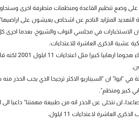
ز على وضع تنظيم القاعدة ومنظمات متطرفة اخرى وستحاو
ة التهديد المتزايد الناجم عن اشخاص يعيشون على اراضيها".
تركة للجان الاستخبارات في مجلسي النواب والشيوخ، بعدما اجرى ك
ية عشية الذكرى العاشرة للاعتداءات.
وكان الرئيس الاميركي باراك اوباما قد استبعد الثلاثاء هجوما ارهابيا 
ن.
في "ايوا" ان "السيناريو الاكثر ترجيحا الذي يجب الحذر منه 
ي كبير ومنظم".
ا، لن نتخلى عن الحذر انه من طبيعة مهمتنا" داعيا الى ات
كرى العاشرة لاعتداءات 11 ايلول.