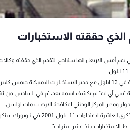
لذي حققته الاستخبارات
 يوم أمس الاربعاء انها ستراجع التقدم الذي حققته وكالات
وستعقد اللجنة جلسات استماع عامة غير مسبوقة في 13 ايلول مع مدير الاستخبارات الاميركية جيمس كلابر
كية "سي آي ايه" لم يكشف اسمه بعد، ثم في السادس من ت
ولر ومدير المركز الوطني لمكافحة الارهاب مات اولسن.
وأوضح رئيس اللجنة الجمهوري مايك روجرز ان "الذكرى العاشرة لاعتداءات 11 ايلول 2001 في ني
ساط الاستخبارات منذ عشر سنوات".