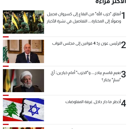
الأكثر قراءة
شاهد البرامج
1
الترددات
أنفاق "حزب الله" من البقاع إلى كسروان فجبيل
وصولاً إلى المختارة... التفاصيل في نشرة الأخبار
بعد قليل
عن MTV
وظائف
الإنـتـاج
تواصل معنا
2
الرئيس عون ردّ 4 قوانين إلى مجلس النواب
لاعلاناتكم
شروط الإسـتخدام
سياسة الخصوصية
3
نعيم قاسم يبادر... و"الحزب" أمام خيارين: أيّ
"سمّ" يختار؟
4
أخطر ما دار داخل غرفة المفاوضات