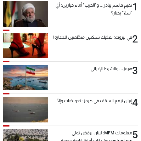
1
نعيم قاسم يبادر... و"الحزب" أمام خيارين: أيّ
شاهد البرامج
"سمّ" يختار؟
الترددات
2
عن MTV
وظائف
في بيروت: تفكيك شبكتين منظّمتين للدعارة!
الإنـتـاج
تواصل معنا
لاعلاناتكم
شروط الإسـتخدام
سياسة الخصوصية
3
هرمز... والشرط الإيراني!
4
إيران ترفع السقف في هرمز: تعويضات وإلّا...
5
معلومات MFM: لبنان يرفض تولي
contractors وشركات أمنية خاصة مهمة