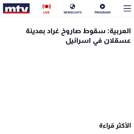
LIVE
NEWSCASTS
PROGRAMS
en
العربية: سقوط صاروخ غراد بمدينة
الأخبار
عسقلان في اسرائيل
سياسة
ناس
إقتصاد
فن
منوعات
رياضة
كأس العالم
البرامج
الأكثر قراءة
جدول البرامج