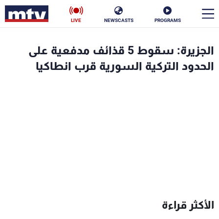
LIVE
NEWSCASTS
PROGRAMS
en
الجزيرة: سقوط 5 قذائف مدفعية على
الأخبار
الحدود التركية السورية قرب انطاكيا
سياسة
ناس
إقتصاد
فن
منوعات
رياضة
كأس العالم
البرامج
الأكثر قراءة
جدول البرامج