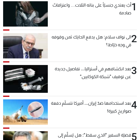
1
أبٌ يعتدي جنسيّاً على بناته الثلاث… واعترافاتٌ
شاهد البرامج
صادمة
الترددات
2
عن MTV
وظائف
الى نواف سلام: هل يدفع الحايك ثمن وقوفه
الإنـتـاج
تواصل معنا
في وجه خيّاط؟
لاعلاناتكم
شروط الإسـتخدام
سياسة الخصوصية
3
بعد انكشافهم في أستراليا... تفاصيل جديدة
عن توقيف "شبكة الكوكايين"
4
بعد استخدامها ضدّ إيران... أميركا تتسلّم دفعة
صواريخ كبيرة!
5
قضيّة السفير "الذي سقط": هل يُسلَّم إلى