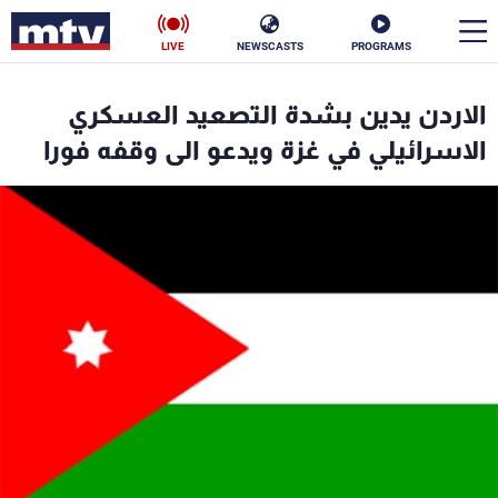
LIVE
NEWSCASTS
PROGRAMS
en
الاردن يدين بشدة التصعيد العسكري
الأخبار
الاسرائيلي في غزة ويدعو الى وقفه فورا
سياسة
ناس
إقتصاد
فن
منوعات
رياضة
كأس العالم
البرامج
جدول البرامج