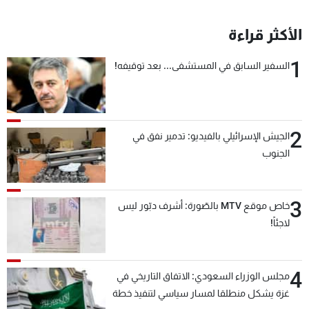
الأكثر قراءة
1
السفير السابق في المستشفى... بعد توقيفه!
2
الجيش الإسرائيلي بالفيديو: تدمير نفق في
الجنوب
3
خاص موقع MTV بالصّورة: أشرف دبّور ليس
لاجئاً!
4
مجلس الوزراء السعودي: الاتفاق التاريخي في
غزة يشكل منطلقا لمسار سياسي لتنفيذ خطة