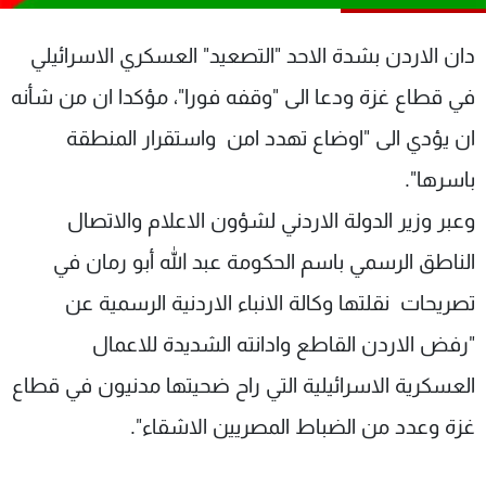
شاهد البرامج
الترددات
دان الاردن بشدة الاحد "التصعيد" العسكري الاسرائيلي
في قطاع غزة ودعا الى "وقفه فورا"، مؤكدا ان من شأنه
عن MTV
وظائف
ان يؤدي الى "اوضاع تهدد امن واستقرار المنطقة
الإنـتـاج
تواصل معنا
لاعلاناتكم
شروط الإسـتخدام
باسرها".
سياسة الخصوصية
وعبر وزير الدولة الاردني لشؤون الاعلام والاتصال
الناطق الرسمي باسم الحكومة عبد الله أبو رمان في
تصريحات نقلتها وكالة الانباء الاردنية الرسمية عن
"رفض الاردن القاطع وادانته الشديدة للاعمال
العسكرية الاسرائيلية التي راح ضحيتها مدنيون في قطاع
غزة وعدد من الضباط المصريين الاشقاء".