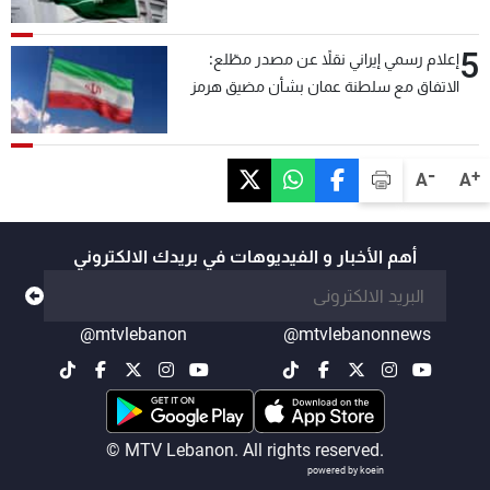
السلام
5
إعلام رسمي إيراني نقلاً عن مصدر مطّلع:
الاتفاق مع سلطنة عمان بشأن مضيق هرمز
سيتأجل ما دامت أميركا تهدد إيران
-
+
A
A
أهم الأخبار و الفيديوهات في بريدك الالكتروني
@mtvlebanon
@mtvlebanonnews
© MTV Lebanon. All rights reserved.
powered by koein