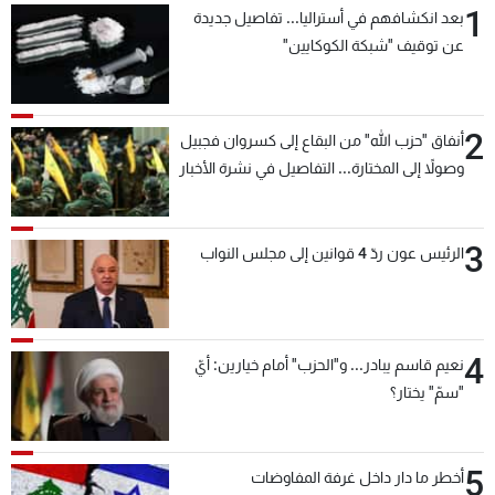
1
بعد انكشافهم في أستراليا... تفاصيل جديدة
شاهد البرامج
عن توقيف "شبكة الكوكايين"
الترددات
عن MTV
وظائف
2
أنفاق "حزب الله" من البقاع إلى كسروان فجبيل
الإنـتـاج
تواصل معنا
وصولاً إلى المختارة... التفاصيل في نشرة الأخبار
لاعلاناتكم
شروط الإسـتخدام
بعد قليل
سياسة الخصوصية
3
الرئيس عون ردّ 4 قوانين إلى مجلس النواب
4
نعيم قاسم يبادر... و"الحزب" أمام خيارين: أيّ
"سمّ" يختار؟
5
أخطر ما دار داخل غرفة المفاوضات