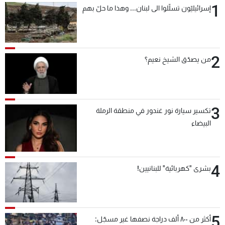
1
إسرائيليّون تسلّلوا الى لبنان... وهذا ما حلّ بهم
شاهد البرامج
الترددات
2
عن MTV
وظائف
من يصدّق الشيخ نعيم؟
الإنـتـاج
تواصل معنا
لاعلاناتكم
شروط الإسـتخدام
سياسة الخصوصية
3
تكسير سيارة نور غندور في منطقة الرملة
البيضاء
4
بشرى "كهربائية" للبنانيين!
5
أكثر من ٨٠٠ ألف دراجة نصفها غير مسجّل: