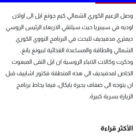
شاهد البرامج
الترددات
وصل الزعيم الكوري الشمالي كيم جونغ ايل الى اولان
اوديه في سيبيريا حيث سيلتقي الاربعاء الرئيس الروسي
عن MTV
وظائف
ديمتري مدفيديف للبحث في البرنامج النووي الكوري
الإنـتـاج
تواصل معنا
لاعلاناتكم
شروط الإسـتخدام
الشمالي والطاقة والمساعدة الغذائية لبيونغ يانغ.
سياسة الخصوصية
وذكرت وكالات الانباء الروسية ان ايل التقى المبعوث
الخاص لمدفيديف الى هذه المنطقة فكتور اشاييف قبل
ان يتوجه الى ضفاف بحيرة بايكال، فيما يحاط برنامج
الزيارة بسرية كبيرة.
الأكثر قراءة