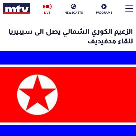
LIVE
NEWSCASTS
PROGRAMS
en
الزعيم الكوري الشمالي يصل الى سيبيريا
الأخبار
للقاء مدفيديف
سياسة
ناس
إقتصاد
فن
منوعات
رياضة
كأس العالم
البرامج
جدول البرامج