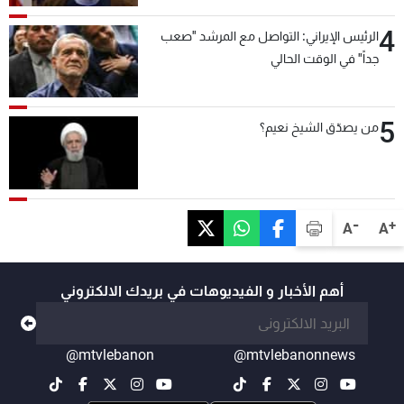
4
الرئيس الإيراني: التواصل مع المرشد "صعب
جداً" في الوقت الحالي
5
من يصدّق الشيخ نعيم؟
-
+
A
A
أهم الأخبار و الفيديوهات في بريدك الالكتروني
@mtvlebanon
@mtvlebanonnews