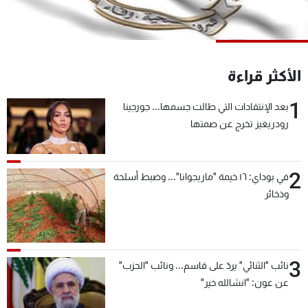
شاهد البرامج
الترددات
الأكثر قراءة
عن MTV
وظائف
الإنـتـاج
تواصل معنا
1
بعد الإنتقادات التي طالت جسمها... جورجينا
لاعلاناتكم
شروط الإسـتخدام
سياسة الخصوصية
رودريغيز تخرج عن صمتها
2
في بوداي: ١٦ خيمة "ماريجوانا"... وضبط أسلحة
وذخائر
3
نائب "الثنائي" يردّ على قاسم... ونائب "الحزب"
عن عون: "انشالله خير"