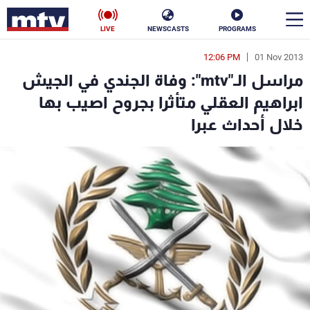
LIVE
NEWSCASTS
PROGRAMS
12:06 PM
01 Nov 2013
en
مراسل الـ"mtv": وفاة الجندي في الجيش
الأخبار
ابراهيم العقلي متأثرا بجروح اصيب بها
خلال أحداث عبرا
سياسة
ناس
إقتصاد
فن
منوعات
رياضة
كأس العالم
البرامج
جدول البرامج