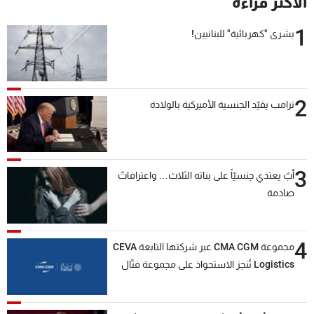
الأكثر قراءة
شاهد البرامج
1
الترددات
بشرى "كهربائية" للبنانيين!
عن MTV
وظائف
الإنـتـاج
تواصل معنا
2
ترامب يقيّد الجنسية الأميركية بالولادة
لاعلاناتكم
شروط الإسـتخدام
سياسة الخصوصية
3
أبٌ يعتدي جنسيّاً على بناته الثلاث… واعترافاتٌ
صادمة
4
مجموعة CMA CGM عبر شركتها التابعة CEVA
Logistics تُنجز الاستحواذ على مجموعة فتّال