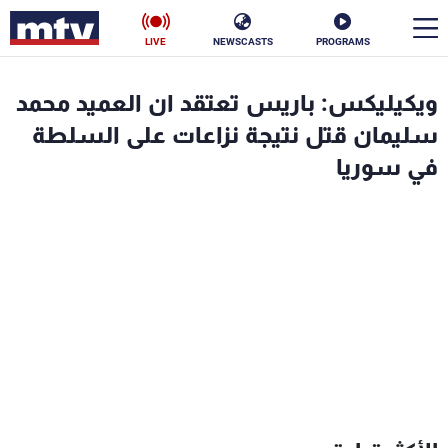
LIVE
NEWSCASTS
PROGRAMS
en
ويكيليكس: باريس تعتقد ان العميد محمد
الأخبار
سليمان قتل نتيجة نزاعات على السلطة
في سوريا
سياسة
ناس
إقتصاد
فن
منوعات
رياضة
كأس العالم
البرامج
جدول البرامج