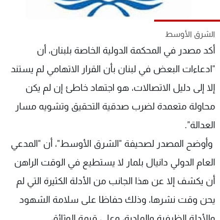
شاهد البرامج
الترددات
الشرق الأوسط
أكد مصدر في المحكمة الدولية الخاصة بلبنان، أن
عن MTV
وظائف
الإنـتـاج
تواصل معنا
"ادعاءات البعض في لبنان بأن القرار الاتهامي لم يستند
لاعلاناتكم
شروط الإسـتخدام
إلا إلى دليل الاتصالات، هو اجتهاد خاطئ إن لم يكن
سياسة الخصوصية
محاولة متعمدة لضرب صدقية التحقيق وتشويه مسار
العدالة".
وأوضح المصدر لصحيفة "الشرق الأوسط"، أن "المدعي
العام الدولي دانيال بلمار لا يستطيع في الوقت الراهن
أن يكشف إلا عن هذا الجانب من الأدلة الكثيرة التي لم
يحن وقت نشرها، وذلك حفاظا على سلامة الشهود
والأدلة الظرفية والمادية، وعلى قيمة الوثائق