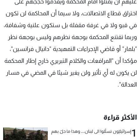
عليهم أن يمثلوا أمام المحكمة ويقدموا حججهم على
اختراق قطاع الاتصالات، ولا سيما أن المحاكمة لن تكون
في قبو ولا في غرفة مقفلة بل ستكون علنية وشفافة،
وربما تقتنع المحكمة بوجهة نظرهم وليس بوجهة نظر
"بلمار" أو قاضي الإجراءات التمهيدية "دانيال فرانسين"،
مؤكدا أن "المرافعات والكلام التبريري خارج إطار المحكمة
لن يكون له أي تأثير ولن يغير شيئا في المضي في مسار
العدالة".
الأكثر قراءة
1
إسرائيليّون تسلّلوا الى لبنان... وهذا ما حلّ بهم