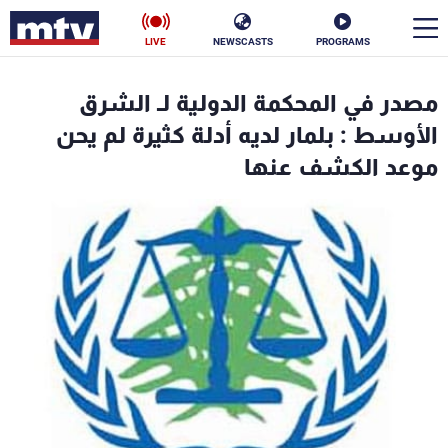
LIVE
NEWSCASTS
PROGRAMS
en
مصدر في المحكمة الدولية لـ الشرق
الأخبار
الأوسط : بلمار لديه أدلة كثيرة لم يحن
موعد الكشف عنها
سياسة
ناس
إقتصاد
فن
منوعات
رياضة
كأس العالم
البرامج
جدول البرامج