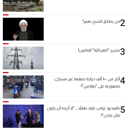
2
من يصدّق الشيخ نعيم؟
3
بشرى "كهربائية" للبنانيين!
4
أكثر من ٨٠٠ ألف دراجة نصفها غير مسجّل:
جمهورية على "دولابَين"!
5
بالفيديو: ترامب يُنقذ طفلاً... "لا أريده أن يكون
مثل بايدن"!