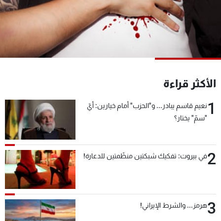
شاهد البرامج
الترددات
عن MTV
وظائف
الإنـتـاج
تواصل معنا
لاعلاناتكم
شروط الإسـتخدام
الأكثر قراءة
سياسة الخصوصية
1
نعيم قاسم يبادر... و"الحزب" أمام خيارين: أيّ
"سمّ" يختار؟
2
في بيروت: تفكيك شبكتين منظّمتين للدعارة!
3
هرمز... والشرط الإيراني!