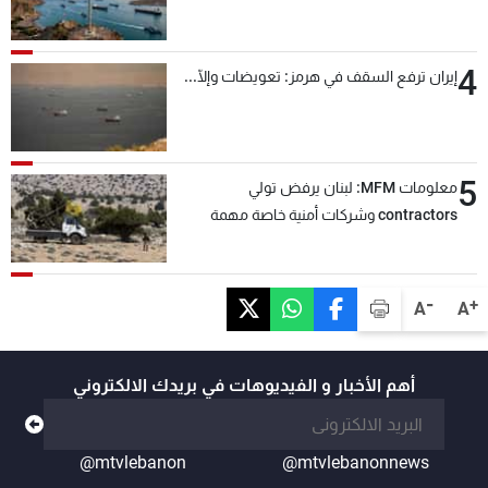
4
إيران ترفع السقف في هرمز: تعويضات وإلّا...
5
معلومات MFM: لبنان يرفض تولي
contractors وشركات أمنية خاصة مهمة
التحقق من نزع سلاح "حزب الله"
-
+
A
A
أهم الأخبار و الفيديوهات في بريدك الالكتروني
@mtvlebanon
@mtvlebanonnews