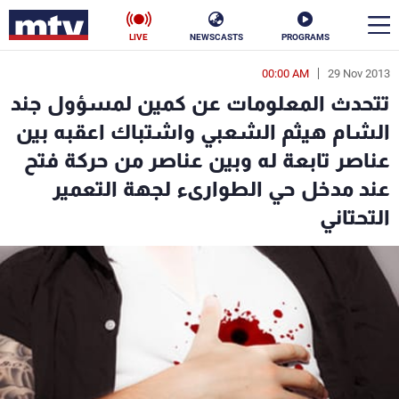
LIVE
NEWSCASTS
PROGRAMS
00:00 AM
29 Nov 2013
en
تتحدث المعلومات عن كمين لمسؤول جند
الأخبار
الشام هيثم الشعبي واشتباك اعقبه بين
عناصر تابعة له وبين عناصر من حركة فتح
سياسة
ناس
عند مدخل حي الطوارىء لجهة التعمير
إقتصاد
فن
التحتاني
منوعات
رياضة
كأس العالم
البرامج
جدول البرامج