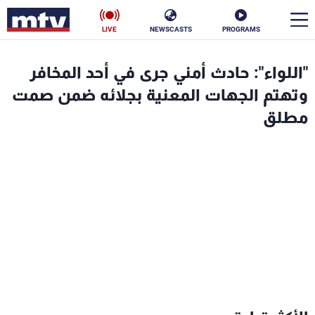
LIVE
NEWSCASTS
PROGRAMS
en
"اللواء": حادث أمني جرى في أحد المخافر
الأخبار
وتهتم الجهات المعنية بجلائه ضمن صمت
مطلق
سياسة
ناس
إقتصاد
فن
منوعات
رياضة
كأس العالم
البرامج
جدول البرامج