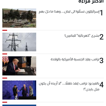
الأكثر قراءة
شاهد البرامج
1
الترددات
إسرائيليّون تسلّلوا الى لبنان... وهذا ما حلّ بهم
عن MTV
وظائف
الإنـتـاج
تواصل معنا
2
بشرى "كهربائية" للبنانيين!
لاعلاناتكم
شروط الإسـتخدام
سياسة الخصوصية
3
ترامب يقيّد الجنسية الأميركية بالولادة
4
بالفيديو: ترامب يُنقذ طفلاً... "لا أريده أن يكون
مثل بايدن"!