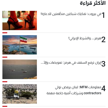
الأكثر قراءة
1
في بيروت: تفكيك شبكتين منظّمتين للدعارة!
2
هرمز... والشرط الإيراني!
3
إيران ترفع السقف في هرمز: تعويضات وإلّا...
4
معلومات MFM: لبنان يرفض تولي
contractors وشركات أمنية خاصة مهمة
التحقق من نزع سلاح "حزب الله"