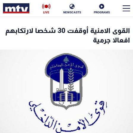
LIVE
NEWSCASTS
PROGRAMS
en
القوى الامنية أوقفت 30 شخصا لارتكابهم
الأخبار
افعالا جرمية
سياسة
ناس
إقتصاد
فن
منوعات
رياضة
كأس العالم
البرامج
جدول البرامج