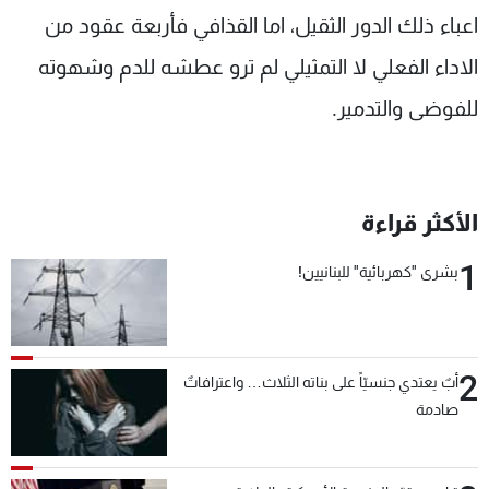
اعباء ذلك الدور الثقيل، اما القذافي فأربعة عقود من
الاداء الفعلي لا التمثيلي لم ترو عطشه للدم وشهوته
للفوضى والتدمير.
الأكثر قراءة
1
بشرى "كهربائية" للبنانيين!
2
أبٌ يعتدي جنسيّاً على بناته الثلاث… واعترافاتٌ
صادمة