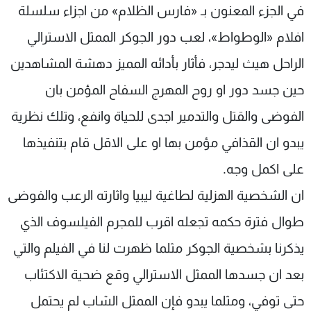
في الجزء المعنون بـ «فارس الظلام» من اجزاء سلسلة
شاهد البرامج
الترددات
افلام «الوطواط»، لعب دور الجوكر الممثل الاسترالي
الراحل هيث ليدجر، فأثار بأدائه المميز دهشة المشاهدين
عن MTV
وظائف
حين جسد دور او روح المهرج السفاح المؤمن بان
الإنـتـاج
تواصل معنا
لاعلاناتكم
شروط الإسـتخدام
الفوضى والقتل والتدمير اجدى للحياة وانفع، وتلك نظرية
سياسة الخصوصية
يبدو ان القذافي مؤمن بها او على الاقل قام بتنفيذها
على اكمل وجه.
ان الشخصية الهزلية لطاغية ليبيا واثارته الرعب والفوضى
طوال فترة حكمه تجعله اقرب للمجرم الفيلسوف الذي
يذكرنا بشخصية الجوكر مثلما ظهرت لنا في الفيلم والتي
بعد ان جسدها الممثل الاسترالي وقع ضحية الاكتئاب
حتى توفي، ومثلما يبدو فإن الممثل الشاب لم يحتمل