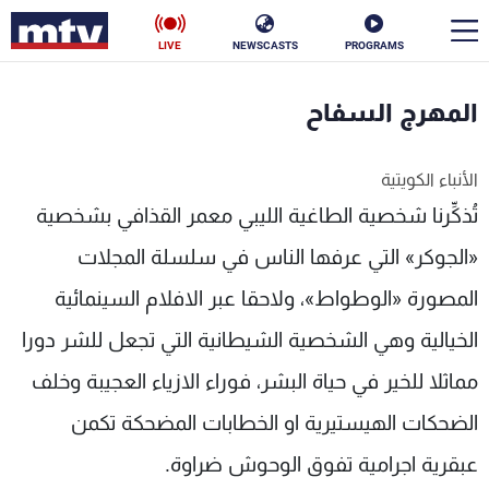
LIVE
NEWSCASTS
PROGRAMS
en
المهرج السفاح
الأخبار
الأنباء الكويتية
سياسة
ناس
تُذكِّرنا شخصية الطاغية الليبي معمر القذافي بشخصية
إقتصاد
فن
«الجوكر» التي عرفها الناس في سلسلة المجلات
المصورة «الوطواط»، ولاحقا عبر الافلام السينمائية
منوعات
رياضة
الخيالية وهي الشخصية الشيطانية التي تجعل للشر دورا
كأس العالم
مماثلا للخير في حياة البشر، فوراء الازياء العجيبة وخلف
الضحكات الهيستيرية او الخطابات المضحكة تكمن
البرامج
عبقرية اجرامية تفوق الوحوش ضراوة.
جدول البرامج