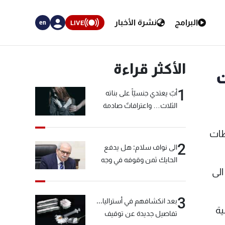
البرامج
نشرة الأخبار
LIVE
en
الأكثر قراءة
ت
1
أبٌ يعتدي جنسيّاً على بناته
الثلاث… واعترافاتٌ صادمة
طات
2
الى نواف سلام: هل يدفع
الحايك ثمن وقوفه في وجه
لى
خيّاط؟
3
بعد انكشافهم في أستراليا...
ية
تفاصيل جديدة عن توقيف