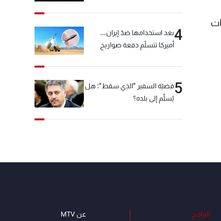
"شبكة الكوكايين"
ات
4
بعد استخدامها ضدّ إيران...
أميركا تتسلّم دفعة صواريخ
كبيرة!
5
قضيّة السفير "الذي سقط": هل
يُسلَّم إلى بلده؟
البرامج
عن MTV