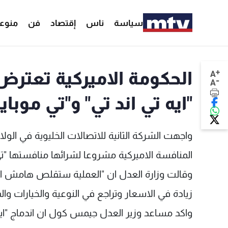
سياسة
ناس
إقتصاد
فن
منوع
+
الحكومة الاميركية تعترض
A
-
A
"ايه تي اند تي" و"تي موباي
واجهت الشركة الثانية للاتصالات الخليوية في الول
المنافسة الاميركية مشروعا لشرائها منافستها "تي موبايل" ب9
وقالت وزارة العدل ان "العملية ستقلص هامش ال
زيادة في الاسعار وتراجع في النوعية والخيارات والم
واكد مساعد وزير العدل جيمس كول ان اندماج "ايه ت