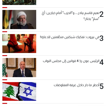
بعد قليل
2
نعيم قاسم يبادر... و"الحزب" أمام خيارين: أيّ
"سمّ" يختار؟
3
في بيروت: تفكيك شبكتين منظّمتين للدعارة!
4
الرئيس عون ردّ 4 قوانين إلى مجلس النواب
5
أخطر ما دار داخل غرفة المفاوضات