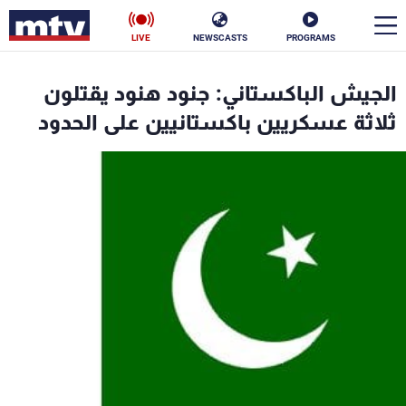
LIVE
NEWSCASTS
PROGRAMS
en
الجيش الباكستاني: جنود هنود يقتلون
الأخبار
ثلاثة عسكريين باكستانيين على الحدود
سياسة
ناس
إقتصاد
فن
منوعات
رياضة
كأس العالم
البرامج
جدول البرامج