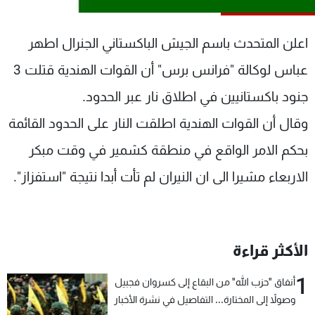
شاهد البرامج
الترددات
اعلن المتحدث باسم الجيش الباكستاني الجنرال اطهر
عباس لوكالة "فرانس برس" أن القوات الهندية قتلت 3
عن MTV
وظائف
جنود باكستانيين في اطلاق نار عبر الحدود.
الإنـتـاج
تواصل معنا
لاعلاناتكم
شروط الإسـتخدام
وقال أن القوات الهندية اطلقت النار على الحدود القائمة
سياسة الخصوصية
بحكم الامر الواقع في منطقة كشمير في وقت مبكر
الاربعاء مشيرا الى ان النيران لم تأت أبدا نتيجة "استفزاز".
الأكثر قراءة
1
أنفاق "حزب الله" من البقاع إلى كسروان فجبيل
وصولاً إلى المختارة... التفاصيل في نشرة الأخبار