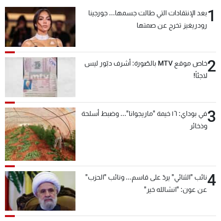
شاهد البرامج
1
بعد الإنتقادات التي طالت جسمها... جورجينا
الترددات
رودريغيز تخرج عن صمتها
عن MTV
وظائف
2
خاص موقع MTV بالصّورة: أشرف دبّور ليس
الإنـتـاج
تواصل معنا
لاجئاً!
لاعلاناتكم
شروط الإسـتخدام
سياسة الخصوصية
3
في بوداي: ١٦ خيمة "ماريجوانا"... وضبط أسلحة
وذخائر
4
نائب "الثنائي" يردّ على قاسم... ونائب "الحزب"
عن عون: "انشالله خير"