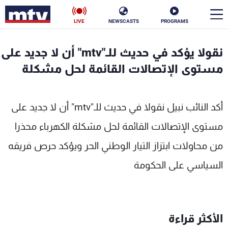
LIVE
NEWSCASTS
PROGRAMS
en
نقولا يؤكد في حديث للـ"mtv" أن لا جديد على
الأخبار
مستوى الإتصالات القائمة لحل مشكلة
سياسة
ناس
أكد النائب نبيل نقولا في حديث للـ"mtv" أن لا جديد على
إقتصاد
فن
مستوى الإتصالات القائمة لحل مشكلة الكهرباء محذرا
منوعات
رياضة
من محاولات ابتزاز التيار الوطني الحر ويؤكد حرص فريقه
كأس العالم
السياسي على الحكومة
البرامج
الأكثر قراءة
جدول البرامج