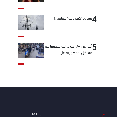
4
بشرى "كهربائية" للبنانيين!
5
أكثر من ٨٠٠ ألف دراجة نصفها غير
مسجّل: جمهورية على
"دولابَين"!
البرامج
عن MTV