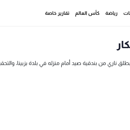
ات
رياضة
كأس العالم
تقارير خاصة
ار
 الشاب حسين محمود ثليجة (مواليد 1983) بطلق ناري من بندقية صيد أمام منزله في بلدة بزبينا، وال