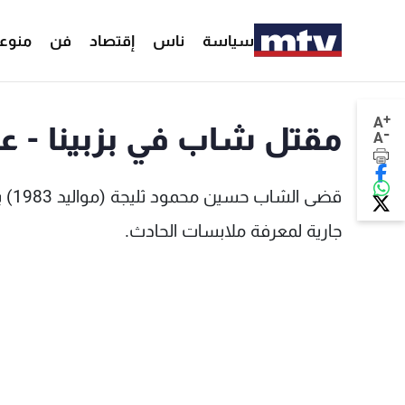
سياسة
ناس
إقتصاد
فن
منوع
+
A
مقتل شاب في بزبينا - عك
-
A
قضى
جارية لمعرفة ملابسات الحادث.