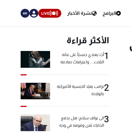
البرامج
نشرة الأخبار
LIVE
en
الأكثر قراءة
1
أبٌ يعتدي جنسيّاً على بناته
الثلاث… واعترافاتٌ صادمة
2
ترامب يقيّد الجنسية الأميركية
بالولادة
3
الى نواف سلام: هل يدفع
الحايك ثمن وقوفه في وجه