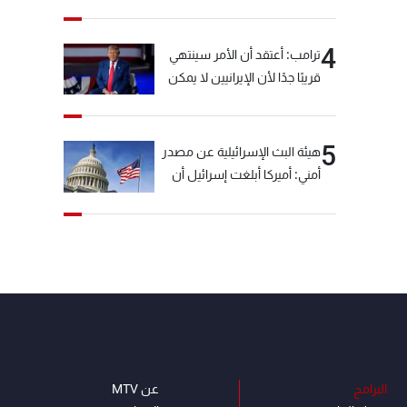
خيّاط؟
4
ترامب: أعتقد أن الأمر سينتهي
قريبًا جدًا لأن الإيرانيين لا يمكن
أن يستمروا على هذا الحال
5
هيئة البث الإسرائيلية عن مصدر
أمني: أميركا أبلغت إسرائيل أن
"حزب الله" لم يخرق وقف إطلاق
النار أمس في مجدل زون
وطلبت منها عدم التصعيد
خشية أن يؤثر ذلك على
مفاوضات روما
البرامج
عن MTV