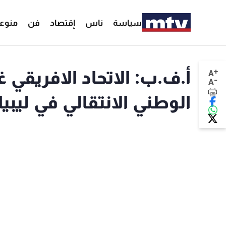
سياسة
ناس
إقتصاد
فن
منوع
+
أ.ف.ب: الاتحاد الافريقي
A
-
A
الوطني الانتقالي في ليبيا