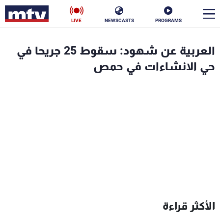
LIVE
NEWSCASTS
PROGRAMS
en
العربية عن شهود: سقوط 25 جريحا في
الأخبار
حي الانشاءات في حمص
سياسة
ناس
إقتصاد
فن
منوعات
رياضة
كأس العالم
البرامج
الأكثر قراءة
جدول البرامج