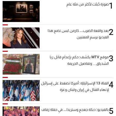
1
صورة خُبئت لأكثر من مئة عام
شاهد البرامج
الترددات
2
عن MTV
وظائف
بعد واقعة الضرب... كارمن لبس تضع هذا
الإنـتـاج
تواصل معنا
الفيديو برسم المعنيين
لاعلاناتكم
شروط الإسـتخدام
سياسة الخصوصية
3
موقع MTV يكشف: حكم بإعدام قاتل ريا
الشدياق… وتفاصيل الجريمة
4
القناة 13 الإسرائيليّة: أميركا تضغط على إسرائيل
لإنهاء القتال في إيران ولبنان وغزة
5
بالفيديو: دبكة جعجع وستريدا... في حفلة زفاف