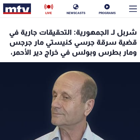
LIVE
NEWSCASTS
PROGRAMS
en
شربل لـ الجمهورية: التحقيقات جارية في
الأخبار
قضية سرقة جرسي كنيستي مار جرجس
ومار بطرس وبولس في خراج دير الأحمر،
سياسة
ناس
إقتصاد
فن
منوعات
رياضة
كأس العالم
البرامج
جدول البرامج