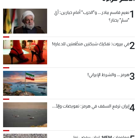
1
نعيم قاسم يبادر... و"الحزب" أمام خيارين: أيّ
"سمّ" يختار؟
2
في بيروت: تفكيك شبكتين منظّمتين للدعارة!
3
هرمز... والشرط الإيراني!
4
إيران ترفع السقف في هرمز: تعويضات وإلّا...
معلومات MFM: لبنان يرفض تولي