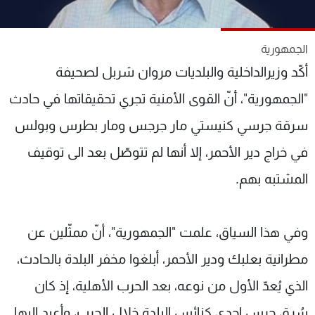
شاهد البرامج
الترددات
الجمهورية
أكّد وزيرالداخلية والبلديات مروان شربل لصحيفة
عن MTV
وظائف
الإنـتـاج
تواصل معنا
"الجمهورية"، أنّ القوى الأمنية تجري تحقيقاتها في حادث
لاعلاناتكم
شروط الإسـتخدام
سرقة جرسي كنيستي مار جرجس ومار بطرس وبولس
سياسة الخصوصية
في خراج دير الأحمر، إلا أنها لم تتوصّل بعد الى توقيف
المشتبه بهم.
وفي هذا السياق، علمت "الجمهورية"، أنّ ممثّلين عن
مطرانية بعلبك ودير الأحمر، أبلغوا مخفر البلدة بالحادث،
الذي يُعدّ الأول من نوعه، بعد الحرب الأهلية، إذ كان
سُرق جرس إحدى كنائس البلدة خلال الحرب، وأعيد اليها