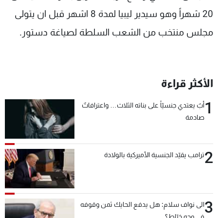
شاهد البرامج
20 شهراً وهو سيدير ليبيا لمدة 8 اشهر قبل ان يتولى
الترددات
مجلس منتخب من الشعب السلطة لصياغة دستور.
عن MTV
وظائف
الإنـتـاج
تواصل معنا
لاعلاناتكم
شروط الإسـتخدام
الأكثر قراءة
سياسة الخصوصية
1
أبٌ يعتدي جنسيّاً على بناته الثلاث… واعترافاتٌ
صادمة
2
ترامب يقيّد الجنسية الأميركية بالولادة
3
الى نواف سلام: هل يدفع الحايك ثمن وقوفه
في وجه خيّاط؟