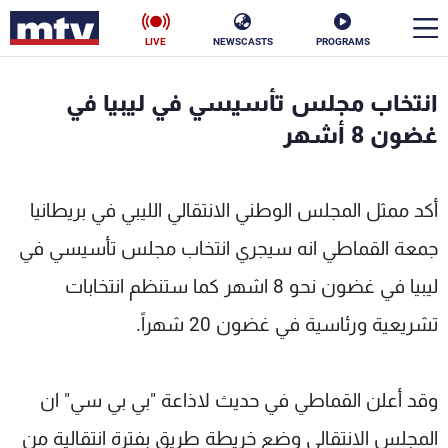
LIVE
NEWSCASTS
PROGRAMS
en
انتخاب مجلس تأسيسي في ليبيا في
الأخبار
غضون 8 أشهر
سياسة
ناس
أكد ممثل المجلس الوطني الانتقالي الليبي في بريطانيا
إقتصاد
فن
جمعة القماطي انه سيجري انتخاب مجلس تأسيسي في
منوعات
رياضة
ليبيا في غضون نحو 8 اشهر كما ستنظم انتخابات
كأس العالم
تشريعية ورئاسية في غضون 20 شهراً.
وقد أعلن القماطي في حديث لاذاعة "بي بي سي" ان
البرامج
المجلس الانتقالي وضع خريطة طريق بفترة انتقالية من
جدول البرامج