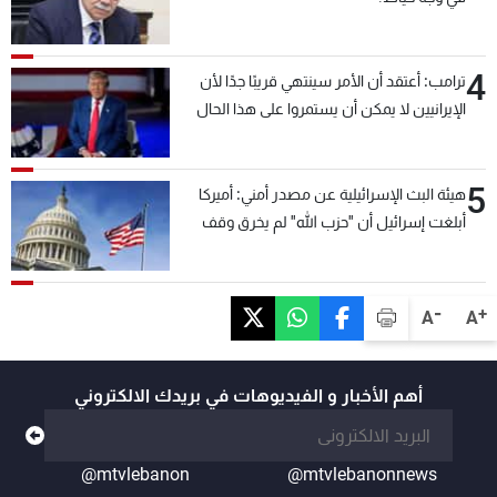
4
ترامب: أعتقد أن الأمر سينتهي قريبًا جدًا لأن
الإيرانيين لا يمكن أن يستمروا على هذا الحال
5
هيئة البث الإسرائيلية عن مصدر أمني: أميركا
أبلغت إسرائيل أن "حزب الله" لم يخرق وقف
إطلاق النار أمس في مجدل زون وطلبت منها
عدم التصعيد خشية أن يؤثر ذلك على مفاوضات
روما
-
+
A
A
أهم الأخبار و الفيديوهات في بريدك الالكتروني
@mtvlebanon
@mtvlebanonnews