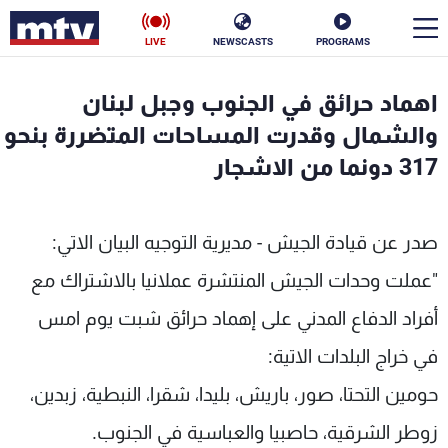
LIVE
NEWSCASTS
PROGRAMS
en
اهماد حرائق في الجنوب وجبل لبنان
الأخبار
والشمال وقدرت المساحات المتضررة بنحو
317 دونما من الاشجار
سياسة
ناس
إقتصاد
فن
صدر عن قيادة الجيش - مديرية التوجيه البيان الاتي:
منوعات
رياضة
"عملت وحدات الجيش المنتشرة عملانيا بالاشتراك مع
أفراد الدفاع المدني على إهماد حرائق شبت يوم امس
كأس العالم
في خراج البلدات الاتية:
حومين التحتا، صور، باريش، بليدا، شقرا، النبطية، زبدين،
البرامج
زوطر الشرقية، حاصبيا والعباسية في الجنوب.
جدول البرامج