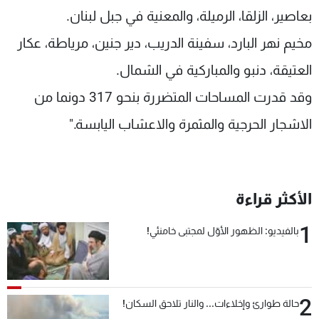
بعاصير، الزلقا، الرميلة، والمعنية في جبل لبنان.
شاهد البرامج
الترددات
مخيم نهر البارد، سفينة الدريب، دير جنين، مرياطة، عكار
العتيقة، دنبو والمباركية في الشمال.
عن MTV
وظائف
وقد قدرت المساحات المتضررة بنحو 317 دونما من
الإنـتـاج
تواصل معنا
لاعلاناتكم
شروط الإسـتخدام
الاشجار الحرجية والمثمرة والاعشاب اليابسة."
سياسة الخصوصية
الأكثر قراءة
1
بالفيديو: الظهور الأوّل لمجتبى خامنئي!
2
حالة طوارئ وإخلاءات... والنار تلاحق السكان!